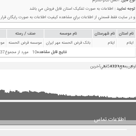
نوع فايل:
اکسل-pdf-تلگرام
توجه نماييد :
اطلاعات به صورت تفکيک استان قابل فروش مي باشد
و در سايت فقط قسمتي از اطلاعات براي مشاهده کيفيت اطلاعات به صورت رايگان قرار
نام استان
نام شهرستان
نام موسسه
صنف / رسته
ایلام
ایلام
بانک قرض الحسنه مهر ایران
موسسه قرض الحسنه
موس
نتايج قابل مشاهده
10 مورد از مجموع37 مورد
اولين
بعدي
1
2
3
4
5
قبلي
آخرين
اطلاعات تماس