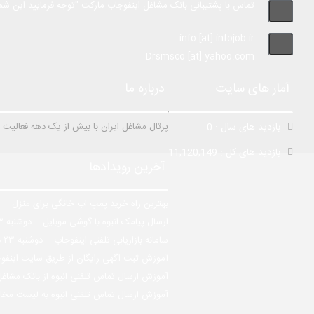
تماس با پشتیبانی بانک مشاغل اینفوجاب مارکت "توجه فرمایید این شما
info [at] infojob.ir
Drsmsco [at] yahoo.com
آمار های سایت
درباره ما
بازدید های سال : 0
پرتال مشاغل ایران با بیش از یک دهه فعالیت در زمینه ت
بازدید های کل : 11,120,149
آخرین رویدادها
بهترین راه خرید پمپ اب خانگی برای منزل
س
ارسال پیامک انبوه با گوشی موبایل
دوشنبه ۲۳ دی ۹۸
سامانه بازاریابی تلفنی اینفوجاب
دوشنبه ۲۳ دی ۹۸
آموزش ثبت اگهی رایگان از طریق سایت این
آموزش ارسال تماس تلفنی انبوه از بانک مشا
آموزش ارسال تماس تلفنی انبوه به لیست 