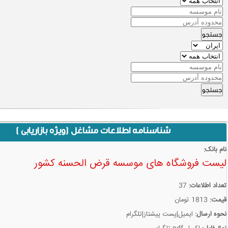
جستجو
جستجو
شناسنامه اطلاعات مشاغل (ويژه بازاريابي )
نام بانک:
لیست فروشگاه های موسسه قرض الحسنه کشور
تعداد اطلاعات:
37
قيمت:
1813 تومان
نحوه ارسال:
ايميل|پست پيشتاز|تلگرام