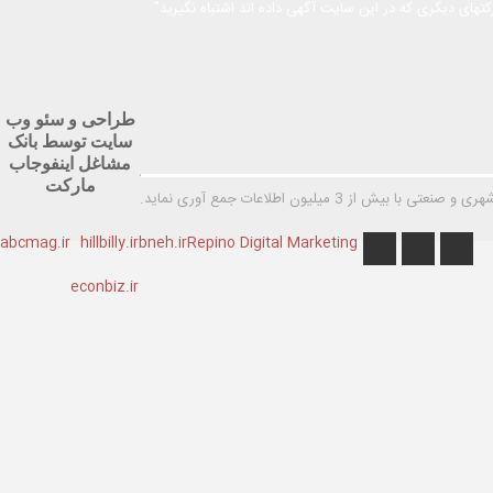
های دیگری که در این سایت آگهی داده اند اشتباه نگیرید"
طراحی و سئو وب
سایت توسط بانک
مشاغل اینفوجاب
مارکت
یلیون اطلاعات جمع آوری نماید.
abcmag.ir
hillbilly.ir
bneh.ir
Repino Digital Marketing
econbiz.ir