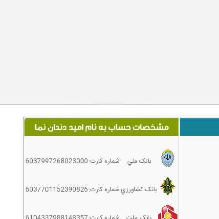
مشخصات حساب به نام اميد دندان نما
بانک ملي
شماره کارت:
6037997268023000
بانک کشاورزي
شماره کارت:
6037701152390826
بانک ملت
شماره کارت:
6104337988148357