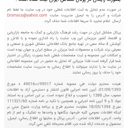
در صورت عدم تمایل به ثبت اطلاعات شغلی خود در وب سایت ما لطفا نام
شرکت و آدرس را به ایمیل مدیریت سایت
Drsmsco@yahoo.com
ارسال اعلام نمایید تا سریعا اطلاعات شما حذف گردد.
پرتال مشاغل ایران در جهت رشد فرهنگ بازاریابی و کمک به جامعه بازاریابی
و اقتصاد کشور عزیزمان این وب سایت را راه اندازی نموده و با تلاش و
کوشش 4 ساله سعی در تهیه جامع بانک اطلاعاتی مشاغل شهری و صنعتی و
معرفی برند شرکت و محصولات شما عزیزان در سطح ایران و جهان بوده است
و امکانات این مجموعه و ثبت مشخصات شغلی شما بصورت رایگان در اختیار
شما قرار گرفته است.فلذا عزیزانی که تمایل به حضور در این مجموعه اطلاعاتی
در سایت ما را ندارند میتوانند با اطلاع رسانی به مدیریت سایت مشخصات
خود را حذف یا بروز رسانی نمایند.
هيئت محترم دولت طي مصوبه شماره 99517/ت49016 ه مورخ
01/09/1393، آيين نامه اجرايي قانون انتشار و دسترسي آزاد به اطلاعات
مصوب سال 1388 را تصويب و ابلاغ نموده است. بر اين اساس و به استناد
مواد 5 و 9 آيين نامه اجرايي و همچنين با تکيه بر نامه شماره 111321/60
مورخ 18/05/1394 معاونت محترم طرح و برنامه وزارت متبوع مبني بر
اينکه اطلاعات عمومي کليه طرحها، بنگاهها و واحدها به تفکيک و اعم از نام
واحد، آدرس، اطلاعات تماس ، آدرس پرتال و سايتها ي اطلاع رساني، ايميل،
محصول و خدمات ارائه شده جزء اقلام محرمانه تلقي نمي گردد.