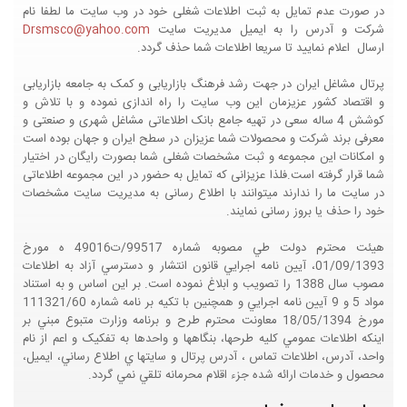
در صورت عدم تمایل به ثبت اطلاعات شغلی خود در وب سایت ما لطفا نام
شرکت و آدرس را به ایمیل مدیریت سایت
Drsmsco@yahoo.com
ارسال اعلام نمایید تا سریعا اطلاعات شما حذف گردد.
پرتال مشاغل ایران در جهت رشد فرهنگ بازاریابی و کمک به جامعه بازاریابی
و اقتصاد کشور عزیزمان این وب سایت را راه اندازی نموده و با تلاش و
کوشش 4 ساله سعی در تهیه جامع بانک اطلاعاتی مشاغل شهری و صنعتی و
معرفی برند شرکت و محصولات شما عزیزان در سطح ایران و جهان بوده است
و امکانات این مجموعه و ثبت مشخصات شغلی شما بصورت رایگان در اختیار
شما قرار گرفته است.فلذا عزیزانی که تمایل به حضور در این مجموعه اطلاعاتی
در سایت ما را ندارند میتوانند با اطلاع رسانی به مدیریت سایت مشخصات
خود را حذف یا بروز رسانی نمایند.
هيئت محترم دولت طي مصوبه شماره 99517/ت49016 ه مورخ
01/09/1393، آيين نامه اجرايي قانون انتشار و دسترسي آزاد به اطلاعات
مصوب سال 1388 را تصويب و ابلاغ نموده است. بر اين اساس و به استناد
مواد 5 و 9 آيين نامه اجرايي و همچنين با تکيه بر نامه شماره 111321/60
مورخ 18/05/1394 معاونت محترم طرح و برنامه وزارت متبوع مبني بر
اينکه اطلاعات عمومي کليه طرحها، بنگاهها و واحدها به تفکيک و اعم از نام
واحد، آدرس، اطلاعات تماس ، آدرس پرتال و سايتها ي اطلاع رساني، ايميل،
محصول و خدمات ارائه شده جزء اقلام محرمانه تلقي نمي گردد.