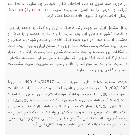
در صورت عدم تمایل به ثبت اطلاعات شغلی خود در وب سایت ما لطفا نام
شرکت و آدرس را به ایمیل مدیریت سایت
Drsmsco@yahoo.com
ارسال اعلام نمایید تا سریعا اطلاعات شما حذف گردد.
پرتال مشاغل ایران در جهت رشد فرهنگ بازاریابی و کمک به جامعه بازاریابی
و اقتصاد کشور عزیزمان این وب سایت را راه اندازی نموده و با تلاش و
کوشش 4 ساله سعی در تهیه جامع بانک اطلاعاتی مشاغل شهری و صنعتی و
معرفی برند شرکت و محصولات شما عزیزان در سطح ایران و جهان بوده است
و امکانات این مجموعه و ثبت مشخصات شغلی شما بصورت رایگان در اختیار
شما قرار گرفته است.فلذا عزیزانی که تمایل به حضور در این مجموعه اطلاعاتی
در سایت ما را ندارند میتوانند با اطلاع رسانی به مدیریت سایت مشخصات
خود را حذف یا بروز رسانی نمایند.
هيئت محترم دولت طي مصوبه شماره 99517/ت49016 ه مورخ
01/09/1393، آيين نامه اجرايي قانون انتشار و دسترسي آزاد به اطلاعات
مصوب سال 1388 را تصويب و ابلاغ نموده است. بر اين اساس و به استناد
مواد 5 و 9 آيين نامه اجرايي و همچنين با تکيه بر نامه شماره 111321/60
مورخ 18/05/1394 معاونت محترم طرح و برنامه وزارت متبوع مبني بر
اينکه اطلاعات عمومي کليه طرحها، بنگاهها و واحدها به تفکيک و اعم از نام
واحد، آدرس، اطلاعات تماس ، آدرس پرتال و سايتها ي اطلاع رساني، ايميل،
محصول و خدمات ارائه شده جزء اقلام محرمانه تلقي نمي گردد.