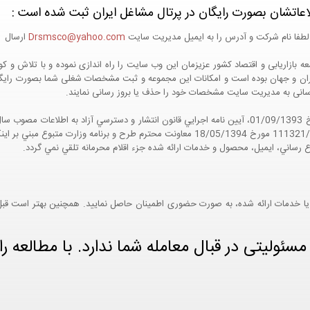
اعاتشان بصورت رایگان در پرتال مشاغل ایران ثبت شده است :
لطفا نام شرکت و آدرس را به ایمیل مدیریت سایت
Drsmsco@yahoo.com
ارسال اع
 و جهان بوده است و امکانات این مجموعه و ثبت مشخصات شغلی شما بصورت رایگان در
ع رسانی به مدیریت سایت مشخصات خود را حذف یا بروز رسانی نمایند.
مواد 5 و 9 آيين نامه اجرايي و همچنين با تکيه بر نامه شماره 111321/60 مورخ 18/05/1394 معاو
ع رساني، ايميل، محصول و خدمات ارائه شده جزء اقلام محرمانه تلقي نمي گردد.
یا خدمات ارائه شده، به صورت حضوری اطمینان حاصل نمایید. همچنین بهتر است قبل از
ئولیتی در قبال معامله شما ندارد. با مطالعه را