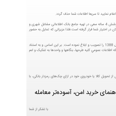
لام نمایید تا سریعا اطلاعات شما حذف گردد.
پرتال مشاغل ایران در جهت رشد فرهنگ بازاریابی و کمک به جامعه بازاریابی و اقتصاد کشور عزیزمان این وب سایت را راه اندازی نموده و با تلاش و کوشش 4 ساله سعی در تهیه جامع بانک اطلاعاتی مشاغل شهری و
 اختیار شما قرار گرفته است.فلذا عزیزانی که تمایل به حضور
هيئت محترم دولت طي مصوبه شماره 99517/ت49016 ه مورخ 01/09/1393، آيين نامه اجرايي قانون انتشار و دسترسي آزاد به اطلاعات مصوب سال 1388 را تصويب و ابلاغ نموده است. بر اين اساس و به استناد
نت محترم طرح و برنامه وزارت متبوع مبني بر اينکه اطلاعات عمومي کليه طرحها، بنگاهها و واحدها به تفکيک و اعم
 تحویل کالا یا خودروی خود در ازای چک‌های رمزدار بانکی، با
هنمای خرید امن، آسوده‌تر معامله
با تشکر از شما