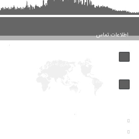
اطلاعات تماس
تماس با پشتیبانی بانک مشاغل اینفوجاب مارکت "توجه فرمایید
این شماره مربوط به شرکت طراحی سایت اینفوجاب می باشد و
لطفا با شماره فروشگاهها یا شرکتهای دیگری که در این سایت آگهی داده اند
اشتباه نگیرید"
info [at] infojob.ir
Drsmsco [at] yahoo.com
آمار های سایت
بازدید های سال : 0
بازدید های کل : 11,120,149