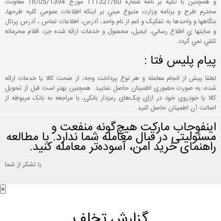
و همچنين با تکيه بر نامه شماره 111321/60 مورخ 18/05/1394 معاونت
محترم طرح و برنامه وزارت متبوع مبني بر اينکه اطلاعات عمومي کليه طرحها،
بنگاهها و واحدها به تفکيک و اعم از نام واحد، آدرس، اطلاعات تماس ، آدرس پرتال
و سايتها ي اطلاع رساني، ايميل، محصول و خدمات ارائه شده جزء اقلام محرمانه
تلقي نمي گردد.
پیام پلیس فتا :
لطفا پیش از انجام معامله و هر نوع پرداخت وجه، از صحت کالا یا خدمات ارائه
شده، به صورت حضوری اطمینان حاصل نمایید. همچنین بهتر است قبل از تحویل
کالا یا خودروی خود در ازای چک‌های رمزدار بانکی، با مراجعه به بانک مربوطه از
اصالت آن اطمینان حاصل کنید.
اینفوجاب مارکت هیچ‌گونه منفعت و
مسئولیتی در قبال معامله شما ندارد. با مطالعه
راهنمای خرید امن، آسوده‌تر معامله کنید.
با تشکر از شما
×
گزارش تخلف