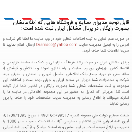
قابل توجه مدیران صنایع و فروشگاه هایی که اطلاعاتشان
بصورت رایگان در پرتال مشاغل ایران ثبت شده است :
در صورت عدم تمایل به ثبت اطلاعات شغلی خود در وب سایت ما لطفا نام شرکت و
آدرس را به ایمیل مدیریت سایت
Drsmsco@yahoo.com
ارسال اعلام نمایید تا
سریعا اطلاعات شما حذف گردد.
پرتال مشاغل ایران در جهت رشد فرهنگ بازاریابی و کمک به جامعه بازاریابی و
اقتصاد کشور عزیزمان این وب سایت را راه اندازی نموده و با تلاش و کوشش 4
ساله سعی در تهیه جامع بانک اطلاعاتی مشاغل شهری و صنعتی و معرفی برند
شرکت و محصولات شما عزیزان در سطح ایران و جهان بوده است و امکانات این
مجموعه و ثبت مشخصات شغلی شما بصورت رایگان در اختیار شما قرار گرفته
است.فلذا عزیزانی که تمایل به حضور در این مجموعه اطلاعاتی در سایت ما را
ندارند میتوانند با اطلاع رسانی به مدیریت سایت مشخصات خود را حذف یا بروز
رسانی نمایند.
هيئت محترم دولت طي مصوبه شماره 99517/ت49016 ه مورخ 01/09/1393،
آيين نامه اجرايي قانون انتشار و دسترسي آزاد به اطلاعات مصوب سال 1388 را
تصويب و ابلاغ نموده است. بر اين اساس و به استناد مواد 5 و 9 آيين نامه اجرايي