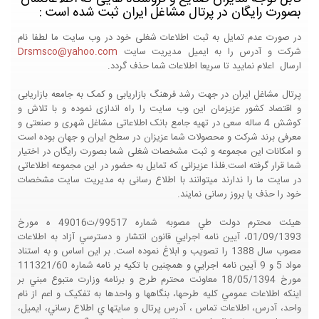
بصورت رایگان در پرتال مشاغل ایران ثبت شده است :
در صورت عدم تمایل به ثبت اطلاعات شغلی خود در وب سایت ما لطفا نام
شرکت و آدرس را به ایمیل مدیریت سایت
Drsmsco@yahoo.com
ارسال اعلام نمایید تا سریعا اطلاعات شما حذف گردد.
پرتال مشاغل ایران در جهت رشد فرهنگ بازاریابی و کمک به جامعه بازاریابی
و اقتصاد کشور عزیزمان این وب سایت را راه اندازی نموده و با تلاش و
کوشش 4 ساله سعی در تهیه جامع بانک اطلاعاتی مشاغل شهری و صنعتی و
معرفی برند شرکت و محصولات شما عزیزان در سطح ایران و جهان بوده است
و امکانات این مجموعه و ثبت مشخصات شغلی شما بصورت رایگان در اختیار
شما قرار گرفته است.فلذا عزیزانی که تمایل به حضور در این مجموعه اطلاعاتی
در سایت ما را ندارند میتوانند با اطلاع رسانی به مدیریت سایت مشخصات
خود را حذف یا بروز رسانی نمایند.
هيئت محترم دولت طي مصوبه شماره 99517/ت49016 ه مورخ
01/09/1393، آيين نامه اجرايي قانون انتشار و دسترسي آزاد به اطلاعات
مصوب سال 1388 را تصويب و ابلاغ نموده است. بر اين اساس و به استناد
مواد 5 و 9 آيين نامه اجرايي و همچنين با تکيه بر نامه شماره 111321/60
مورخ 18/05/1394 معاونت محترم طرح و برنامه وزارت متبوع مبني بر
اينکه اطلاعات عمومي کليه طرحها، بنگاهها و واحدها به تفکيک و اعم از نام
واحد، آدرس، اطلاعات تماس ، آدرس پرتال و سايتها ي اطلاع رساني، ايميل،