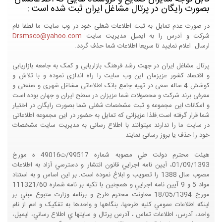
بصورت رایگان در پرتال مشاغل ایران ثبت شده است :
در صورت عدم تمایل به ثبت اطلاعات شغلی خود در وب سایت ما لطفا نام
شرکت و آدرس را به ایمیل مدیریت سایت
Drsmsco@yahoo.com
ارسال اعلام نمایید تا سریعا اطلاعات شما حذف گردد.
پرتال مشاغل ایران در جهت رشد فرهنگ بازاریابی و کمک به جامعه بازاریابی
و اقتصاد کشور عزیزمان این وب سایت را راه اندازی نموده و با تلاش و
کوشش 4 ساله سعی در تهیه جامع بانک اطلاعاتی مشاغل شهری و صنعتی و
معرفی برند شرکت و محصولات شما عزیزان در سطح ایران و جهان بوده است
و امکانات این مجموعه و ثبت مشخصات شغلی شما بصورت رایگان در اختیار
شما قرار گرفته است.فلذا عزیزانی که تمایل به حضور در این مجموعه اطلاعاتی
در سایت ما را ندارند میتوانند با اطلاع رسانی به مدیریت سایت مشخصات
خود را حذف یا بروز رسانی نمایند.
هيئت محترم دولت طي مصوبه شماره 99517/ت49016 ه مورخ
01/09/1393، آيين نامه اجرايي قانون انتشار و دسترسي آزاد به اطلاعات
مصوب سال 1388 را تصويب و ابلاغ نموده است. بر اين اساس و به استناد
مواد 5 و 9 آيين نامه اجرايي و همچنين با تکيه بر نامه شماره 111321/60
مورخ 18/05/1394 معاونت محترم طرح و برنامه وزارت متبوع مبني بر
اينکه اطلاعات عمومي کليه طرحها، بنگاهها و واحدها به تفکيک و اعم از نام
واحد، آدرس، اطلاعات تماس ، آدرس پرتال و سايتها ي اطلاع رساني، ايميل،