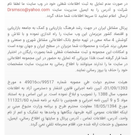
در صورت عدم تمایل به ثبت اطلاعات شغلی خود در وب سایت ما لطفا نام
شرکت و آدرس را به ایمیل مدیریت سایت
Drsmsco@yahoo.com
ارسال اعلام نمایید تا سریعا اطلاعات شما حذف گردد.
پرتال مشاغل ایران در جهت رشد فرهنگ بازاریابی و کمک به جامعه بازاریابی
و اقتصاد کشور عزیزمان این وب سایت را راه اندازی نموده و با تلاش و
کوشش 4 ساله سعی در تهیه جامع بانک اطلاعاتی مشاغل شهری و صنعتی و
معرفی برند شرکت و محصولات شما عزیزان در سطح ایران و جهان بوده است
و امکانات این مجموعه و ثبت مشخصات شغلی شما بصورت رایگان در اختیار
شما قرار گرفته است.فلذا عزیزانی که تمایل به حضور در این مجموعه اطلاعاتی
در سایت ما را ندارند میتوانند با اطلاع رسانی به مدیریت سایت مشخصات
خود را حذف یا بروز رسانی نمایند.
هيئت محترم دولت طي مصوبه شماره 99517/ت49016 ه مورخ
01/09/1393، آيين نامه اجرايي قانون انتشار و دسترسي آزاد به اطلاعات
مصوب سال 1388 را تصويب و ابلاغ نموده است. بر اين اساس و به استناد
مواد 5 و 9 آيين نامه اجرايي و همچنين با تکيه بر نامه شماره 111321/60
مورخ 18/05/1394 معاونت محترم طرح و برنامه وزارت متبوع مبني بر
اينکه اطلاعات عمومي کليه طرحها، بنگاهها و واحدها به تفکيک و اعم از نام
واحد، آدرس، اطلاعات تماس ، آدرس پرتال و سايتها ي اطلاع رساني، ايميل،
محصول و خدمات ارائه شده جزء اقلام محرمانه تلقي نمي گردد.