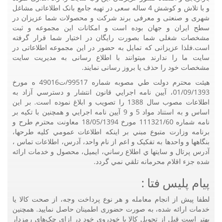
و با تلاش و کوشش 4 ساله سعی در تهیه جامع بانک اطلاعاتی مشاغل
شهری و صنعتی و معرفی برند شرکت و محصولات شما عزیزان در
سطح ایران و جهان بوده است و امکانات این مجموعه و ثبت
مشخصات شغلی شما بصورت رایگان در اختیار شما قرار گرفته
است.فلذا عزیزانی که تمایل به حضور در این مجموعه اطلاعاتی در
سایت ما را ندارند میتوانند با اطلاع رسانی به مدیریت سایت
مشخصات خود را حذف یا بروز رسانی نمایند.
هيئت محترم دولت طي مصوبه شماره 99517/ت49016 ه مورخ
01/09/1393، آيين نامه اجرايي قانون انتشار و دسترسي آزاد به
اطلاعات مصوب سال 1388 را تصويب و ابلاغ نموده است. بر اين
اساس و به استناد مواد 5 و 9 آيين نامه اجرايي و همچنين با تکيه بر
نامه شماره 111321/60 مورخ 18/05/1394 معاونت محترم طرح و
برنامه وزارت متبوع مبني بر اينکه اطلاعات عمومي کليه طرحها،
بنگاهها و واحدها به تفکيک و اعم از نام واحد، آدرس، اطلاعات تماس ،
آدرس پرتال و سايتها ي اطلاع رساني، ايميل، محصول و خدمات ارائه
شده جزء اقلام محرمانه تلقي نمي گردد.
پیام پلیس فتا :
لطفا پیش از انجام معامله و هر نوع پرداخت وجه، از صحت کالا یا
خدمات ارائه شده، به صورت حضوری اطمینان حاصل نمایید. همچنین
بهتر است قبل از تحویل کالا یا خودروی خود در ازای چک‌های رمزدار