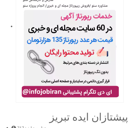
پیشتازان ایده تبریز
شناسه تبلیغ :
717