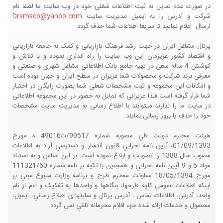
در صورت عدم تمایل به ثبت اطلاعات شغلی خود در وب سایت ما لطفا نام
شرکت و آدرس را به ایمیل مدیریت سایت
Drsmsco@yahoo.com
ارسال اعلام نمایید تا سریعا اطلاعات شما حذف گردد.
پرتال مشاغل ایران در جهت رشد فرهنگ بازاریابی و کمک به جامعه بازاریابی
و اقتصاد کشور عزیزمان این وب سایت را راه اندازی نموده و با تلاش و
کوشش 4 ساله سعی در تهیه جامع بانک اطلاعاتی مشاغل شهری و صنعتی و
معرفی برند شرکت و محصولات شما عزیزان در سطح ایران و جهان بوده است
و امکانات این مجموعه و ثبت مشخصات شغلی شما بصورت رایگان در اختیار
شما قرار گرفته است.فلذا عزیزانی که تمایل به حضور در این مجموعه اطلاعاتی
در سایت ما را ندارند میتوانند با اطلاع رسانی به مدیریت سایت مشخصات
خود را حذف یا بروز رسانی نمایند.
هيئت محترم دولت طي مصوبه شماره 99517/ت49016 ه مورخ
01/09/1393، آيين نامه اجرايي قانون انتشار و دسترسي آزاد به اطلاعات
مصوب سال 1388 را تصويب و ابلاغ نموده است. بر اين اساس و به استناد
مواد 5 و 9 آيين نامه اجرايي و همچنين با تکيه بر نامه شماره 111321/60
مورخ 18/05/1394 معاونت محترم طرح و برنامه وزارت متبوع مبني بر
اينکه اطلاعات عمومي کليه طرحها، بنگاهها و واحدها به تفکيک و اعم از نام
واحد، آدرس، اطلاعات تماس ، آدرس پرتال و سايتها ي اطلاع رساني، ايميل،
محصول و خدمات ارائه شده جزء اقلام محرمانه تلقي نمي گردد.