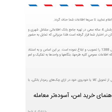
لام نمایید تا سریعا اطلاعات شما حذف گردد.
پرتال مشاغل ایران در جهت رشد فرهنگ بازاریابی و کمک به جامعه بازاریابی و اقتصاد کشور عزیزمان این وب سایت را راه اندازی نموده و با تلاش و کوشش 4 ساله سعی در تهیه جامع بانک اطلاعاتی مشاغل شهری و
 اختیار شما قرار گرفته است.فلذا عزیزانی که تمایل به حضور
هيئت محترم دولت طي مصوبه شماره 99517/ت49016 ه مورخ 01/09/1393، آيين نامه اجرايي قانون انتشار و دسترسي آزاد به اطلاعات مصوب سال 1388 را تصويب و ابلاغ نموده است. بر اين اساس و به استناد
نت محترم طرح و برنامه وزارت متبوع مبني بر اينکه اطلاعات عمومي کليه طرحها، بنگاهها و واحدها به تفکيک و اعم
 تحویل کالا یا خودروی خود در ازای چک‌های رمزدار بانکی، با
هنمای خرید امن، آسوده‌تر معامله
با تشکر از شما