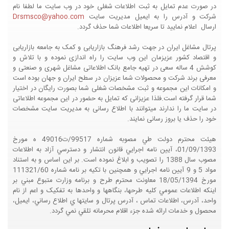
در صورت عدم تمایل به ثبت اطلاعات شغلی خود در وب سایت ما لطفا نام
شرکت و آدرس را به ایمیل مدیریت سایت
Drsmsco@yahoo.com
ارسال اعلام نمایید تا سریعا اطلاعات شما حذف گردد.
پرتال مشاغل ایران در جهت رشد فرهنگ بازاریابی و کمک به جامعه بازاریابی
و اقتصاد کشور عزیزمان این وب سایت را راه اندازی نموده و با تلاش و
کوشش 4 ساله سعی در تهیه جامع بانک اطلاعاتی مشاغل شهری و صنعتی و
معرفی برند شرکت و محصولات شما عزیزان در سطح ایران و جهان بوده است
و امکانات این مجموعه و ثبت مشخصات شغلی شما بصورت رایگان در اختیار
شما قرار گرفته است.فلذا عزیزانی که تمایل به حضور در این مجموعه اطلاعاتی
در سایت ما را ندارند میتوانند با اطلاع رسانی به مدیریت سایت مشخصات
خود را حذف یا بروز رسانی نمایند.
هيئت محترم دولت طي مصوبه شماره 99517/ت49016 ه مورخ
01/09/1393، آيين نامه اجرايي قانون انتشار و دسترسي آزاد به اطلاعات
مصوب سال 1388 را تصويب و ابلاغ نموده است. بر اين اساس و به استناد
مواد 5 و 9 آيين نامه اجرايي و همچنين با تکيه بر نامه شماره 111321/60
مورخ 18/05/1394 معاونت محترم طرح و برنامه وزارت متبوع مبني بر
اينکه اطلاعات عمومي کليه طرحها، بنگاهها و واحدها به تفکيک و اعم از نام
واحد، آدرس، اطلاعات تماس ، آدرس پرتال و سايتها ي اطلاع رساني، ايميل،
محصول و خدمات ارائه شده جزء اقلام محرمانه تلقي نمي گردد.