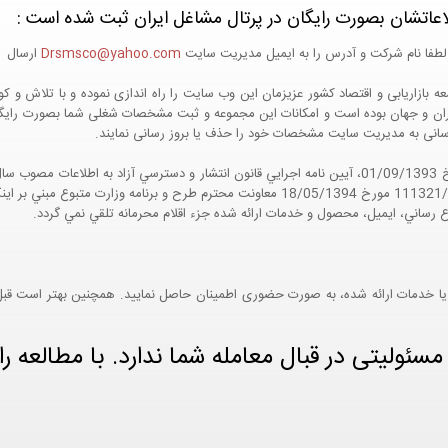
اعاتشان بصورت رایگان در پرتال مشاغل ایران ثبت شده است :
لطفا نام شرکت و آدرس را به ایمیل مدیریت سایت
Drsmsco@yahoo.com
ارسال اع
 و جهان بوده است و امکانات این مجموعه و ثبت مشخصات شغلی شما بصورت رایگان در
ع رسانی به مدیریت سایت مشخصات خود را حذف یا بروز رسانی نمایند.
مواد 5 و 9 آيين نامه اجرايي و همچنين با تکيه بر نامه شماره 111321/60 مورخ 18/05/1394 معاو
ع رساني، ايميل، محصول و خدمات ارائه شده جزء اقلام محرمانه تلقي نمي گردد.
یا خدمات ارائه شده، به صورت حضوری اطمینان حاصل نمایید. همچنین بهتر است قبل از
ئولیتی در قبال معامله شما ندارد. با مطالعه را