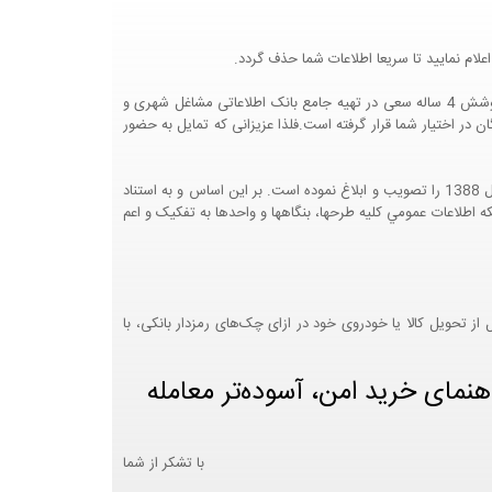
لام نمایید تا سریعا اطلاعات شما حذف گردد.
پرتال مشاغل ایران در جهت رشد فرهنگ بازاریابی و کمک به جامعه بازاریابی و اقتصاد کشور عزیزمان این وب سایت را راه اندازی نموده و با تلاش و کوشش 4 ساله سعی در تهیه جامع بانک اطلاعاتی مشاغل شهری و
 اختیار شما قرار گرفته است.فلذا عزیزانی که تمایل به حضور
هيئت محترم دولت طي مصوبه شماره 99517/ت49016 ه مورخ 01/09/1393، آيين نامه اجرايي قانون انتشار و دسترسي آزاد به اطلاعات مصوب سال 1388 را تصويب و ابلاغ نموده است. بر اين اساس و به استناد
نت محترم طرح و برنامه وزارت متبوع مبني بر اينکه اطلاعات عمومي کليه طرحها، بنگاهها و واحدها به تفکيک و اعم
 تحویل کالا یا خودروی خود در ازای چک‌های رمزدار بانکی، با
هنمای خرید امن، آسوده‌تر معامله
با تشکر از شما