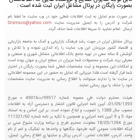
بصورت رایگان در پرتال مشاغل ایران ثبت شده است :
در صورت عدم تمایل به ثبت اطلاعات شغلی خود در وب سایت ما لطفا نام
شرکت و آدرس را به ایمیل مدیریت سایت
Drsmsco@yahoo.com
ارسال اعلام نمایید تا سریعا اطلاعات شما حذف گردد.
پرتال مشاغل ایران در جهت رشد فرهنگ بازاریابی و کمک به جامعه بازاریابی
و اقتصاد کشور عزیزمان این وب سایت را راه اندازی نموده و با تلاش و
کوشش 4 ساله سعی در تهیه جامع بانک اطلاعاتی مشاغل شهری و صنعتی و
معرفی برند شرکت و محصولات شما عزیزان در سطح ایران و جهان بوده است
و امکانات این مجموعه و ثبت مشخصات شغلی شما بصورت رایگان در اختیار
شما قرار گرفته است.فلذا عزیزانی که تمایل به حضور در این مجموعه اطلاعاتی
در سایت ما را ندارند میتوانند با اطلاع رسانی به مدیریت سایت مشخصات
خود را حذف یا بروز رسانی نمایند.
هيئت محترم دولت طي مصوبه شماره 99517/ت49016 ه مورخ
01/09/1393، آيين نامه اجرايي قانون انتشار و دسترسي آزاد به اطلاعات
مصوب سال 1388 را تصويب و ابلاغ نموده است. بر اين اساس و به استناد
مواد 5 و 9 آيين نامه اجرايي و همچنين با تکيه بر نامه شماره 111321/60
مورخ 18/05/1394 معاونت محترم طرح و برنامه وزارت متبوع مبني بر
اينکه اطلاعات عمومي کليه طرحها، بنگاهها و واحدها به تفکيک و اعم از نام
واحد، آدرس، اطلاعات تماس ، آدرس پرتال و سايتها ي اطلاع رساني، ايميل،