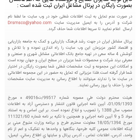
بصورت رایگان در پرتال مشاغل ایران ثبت شده است :
در صورت عدم تمایل به ثبت اطلاعات شغلی خود در وب سایت ما لطفا نام
شرکت و آدرس را به ایمیل مدیریت سایت
Drsmsco@yahoo.com
ارسال اعلام نمایید تا سریعا اطلاعات شما حذف گردد.
پرتال مشاغل ایران در جهت رشد فرهنگ بازاریابی و کمک به جامعه بازاریابی
و اقتصاد کشور عزیزمان این وب سایت را راه اندازی نموده و با تلاش و
کوشش 4 ساله سعی در تهیه جامع بانک اطلاعاتی مشاغل شهری و صنعتی و
معرفی برند شرکت و محصولات شما عزیزان در سطح ایران و جهان بوده است
و امکانات این مجموعه و ثبت مشخصات شغلی شما بصورت رایگان در اختیار
شما قرار گرفته است.فلذا عزیزانی که تمایل به حضور در این مجموعه اطلاعاتی
در سایت ما را ندارند میتوانند با اطلاع رسانی به مدیریت سایت مشخصات
خود را حذف یا بروز رسانی نمایند.
هيئت محترم دولت طي مصوبه شماره 99517/ت49016 ه مورخ
01/09/1393، آيين نامه اجرايي قانون انتشار و دسترسي آزاد به اطلاعات
مصوب سال 1388 را تصويب و ابلاغ نموده است. بر اين اساس و به استناد
مواد 5 و 9 آيين نامه اجرايي و همچنين با تکيه بر نامه شماره 111321/60
مورخ 18/05/1394 معاونت محترم طرح و برنامه وزارت متبوع مبني بر
اينکه اطلاعات عمومي کليه طرحها، بنگاهها و واحدها به تفکيک و اعم از نام
واحد، آدرس، اطلاعات تماس ، آدرس پرتال و سايتها ي اطلاع رساني، ايميل،