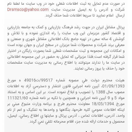
در صورت عدم تمایل به ثبت اطلاعات شغلی خود در وب سایت ما لطفا نام
شرکت و آدرس را به ایمیل مدیریت سایت
Drsmsco@yahoo.com
ارسال اعلام نمایید تا سریعا اطلاعات شما حذف گردد.
پرتال مشاغل ایران در جهت رشد فرهنگ بازاریابی و کمک به جامعه بازاریابی
و اقتصاد کشور عزیزمان این وب سایت را راه اندازی نموده و با تلاش و
کوشش 4 ساله سعی در تهیه جامع بانک اطلاعاتی مشاغل شهری و صنعتی و
معرفی برند شرکت و محصولات شما عزیزان در سطح ایران و جهان بوده است
و امکانات این مجموعه و ثبت مشخصات شغلی شما بصورت رایگان در اختیار
شما قرار گرفته است.فلذا عزیزانی که تمایل به حضور در این مجموعه اطلاعاتی
در سایت ما را ندارند میتوانند با اطلاع رسانی به مدیریت سایت مشخصات
خود را حذف یا بروز رسانی نمایند.
هيئت محترم دولت طي مصوبه شماره 99517/ت49016 ه مورخ
01/09/1393، آيين نامه اجرايي قانون انتشار و دسترسي آزاد به اطلاعات
مصوب سال 1388 را تصويب و ابلاغ نموده است. بر اين اساس و به استناد
مواد 5 و 9 آيين نامه اجرايي و همچنين با تکيه بر نامه شماره 111321/60
مورخ 18/05/1394 معاونت محترم طرح و برنامه وزارت متبوع مبني بر
اينکه اطلاعات عمومي کليه طرحها، بنگاهها و واحدها به تفکيک و اعم از نام
واحد، آدرس، اطلاعات تماس ، آدرس پرتال و سايتها ي اطلاع رساني، ايميل،
محصول و خدمات ارائه شده جزء اقلام محرمانه تلقي نمي گردد.