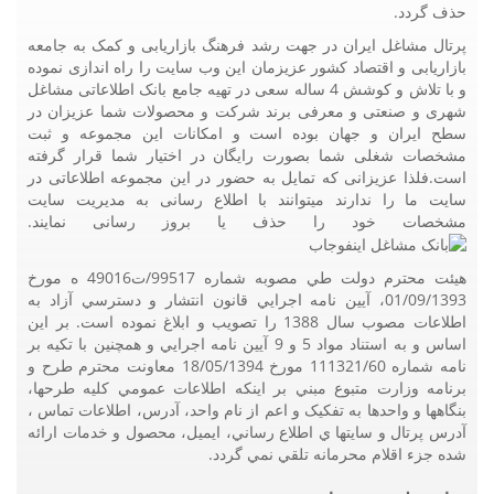
حذف گردد.
پرتال مشاغل ایران در جهت رشد فرهنگ بازاریابی و کمک به جامعه
بازاریابی و اقتصاد کشور عزیزمان این وب سایت را راه اندازی نموده
و با تلاش و کوشش 4 ساله سعی در تهیه جامع بانک اطلاعاتی مشاغل
شهری و صنعتی و معرفی برند شرکت و محصولات شما عزیزان در
سطح ایران و جهان بوده است و امکانات این مجموعه و ثبت
مشخصات شغلی شما بصورت رایگان در اختیار شما قرار گرفته
است.فلذا عزیزانی که تمایل به حضور در این مجموعه اطلاعاتی در
سایت ما را ندارند میتوانند با اطلاع رسانی به مدیریت سایت
مشخصات خود را حذف یا بروز رسانی نمایند.
هيئت محترم دولت طي مصوبه شماره 99517/ت49016 ه مورخ
01/09/1393، آيين نامه اجرايي قانون انتشار و دسترسي آزاد به
اطلاعات مصوب سال 1388 را تصويب و ابلاغ نموده است. بر اين
اساس و به استناد مواد 5 و 9 آيين نامه اجرايي و همچنين با تکيه بر
نامه شماره 111321/60 مورخ 18/05/1394 معاونت محترم طرح و
برنامه وزارت متبوع مبني بر اينکه اطلاعات عمومي کليه طرحها،
بنگاهها و واحدها به تفکيک و اعم از نام واحد، آدرس، اطلاعات تماس ،
آدرس پرتال و سايتها ي اطلاع رساني، ايميل، محصول و خدمات ارائه
شده جزء اقلام محرمانه تلقي نمي گردد.