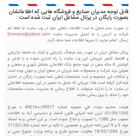
قابل توجه مدیران صنایع و فروشگاه هایی که اطلاعاتشان
بصورت رایگان در پرتال مشاغل ایران ثبت شده است :
در صورت عدم تمایل به ثبت اطلاعات شغلی خود در وب سایت ما لطفا نام
شرکت و آدرس را به ایمیل مدیریت سایت
Drsmsco@yahoo.com
ارسال اعلام نمایید تا سریعا اطلاعات شما حذف گردد.
پرتال مشاغل ایران در جهت رشد فرهنگ بازاریابی و کمک به جامعه بازاریابی
و اقتصاد کشور عزیزمان این وب سایت را راه اندازی نموده و با تلاش و
کوشش 4 ساله سعی در تهیه جامع بانک اطلاعاتی مشاغل شهری و صنعتی و
معرفی برند شرکت و محصولات شما عزیزان در سطح ایران و جهان بوده است
و امکانات این مجموعه و ثبت مشخصات شغلی شما بصورت رایگان در اختیار
شما قرار گرفته است.فلذا عزیزانی که تمایل به حضور در این مجموعه اطلاعاتی
در سایت ما را ندارند میتوانند با اطلاع رسانی به مدیریت سایت مشخصات
خود را حذف یا بروز رسانی نمایند.
هيئت محترم دولت طي مصوبه شماره 99517/ت49016 ه مورخ
01/09/1393، آيين نامه اجرايي قانون انتشار و دسترسي آزاد به اطلاعات
مصوب سال 1388 را تصويب و ابلاغ نموده است. بر اين اساس و به استناد
مواد 5 و 9 آيين نامه اجرايي و همچنين با تکيه بر نامه شماره 111321/60
مورخ 18/05/1394 معاونت محترم طرح و برنامه وزارت متبوع مبني بر