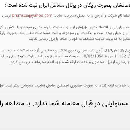
اعاتشان بصورت رایگان در پرتال مشاغل ایران ثبت شده است :
لطفا نام شرکت و آدرس را به ایمیل مدیریت سایت
Drsmsco@yahoo.com
ارسال اع
 و جهان بوده است و امکانات این مجموعه و ثبت مشخصات شغلی شما بصورت رایگان در
ع رسانی به مدیریت سایت مشخصات خود را حذف یا بروز رسانی نمایند.
مواد 5 و 9 آيين نامه اجرايي و همچنين با تکيه بر نامه شماره 111321/60 مورخ 18/05/1394 معاو
ع رساني، ايميل، محصول و خدمات ارائه شده جزء اقلام محرمانه تلقي نمي گردد.
یا خدمات ارائه شده، به صورت حضوری اطمینان حاصل نمایید. همچنین بهتر است قبل از
ئولیتی در قبال معامله شما ندارد. با مطالعه را