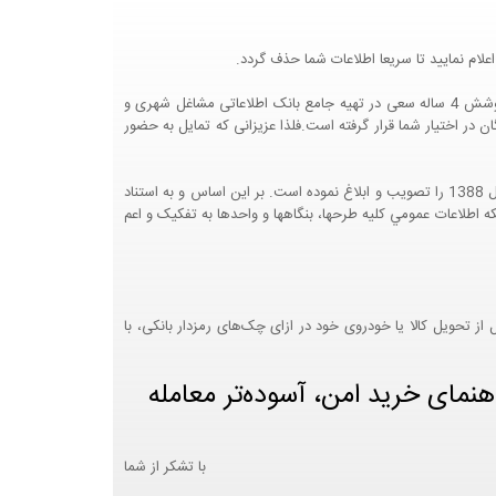
لام نمایید تا سریعا اطلاعات شما حذف گردد.
پرتال مشاغل ایران در جهت رشد فرهنگ بازاریابی و کمک به جامعه بازاریابی و اقتصاد کشور عزیزمان این وب سایت را راه اندازی نموده و با تلاش و کوشش 4 ساله سعی در تهیه جامع بانک اطلاعاتی مشاغل شهری و
 اختیار شما قرار گرفته است.فلذا عزیزانی که تمایل به حضور
هيئت محترم دولت طي مصوبه شماره 99517/ت49016 ه مورخ 01/09/1393، آيين نامه اجرايي قانون انتشار و دسترسي آزاد به اطلاعات مصوب سال 1388 را تصويب و ابلاغ نموده است. بر اين اساس و به استناد
نت محترم طرح و برنامه وزارت متبوع مبني بر اينکه اطلاعات عمومي کليه طرحها، بنگاهها و واحدها به تفکيک و اعم
 تحویل کالا یا خودروی خود در ازای چک‌های رمزدار بانکی، با
هنمای خرید امن، آسوده‌تر معامله
با تشکر از شما