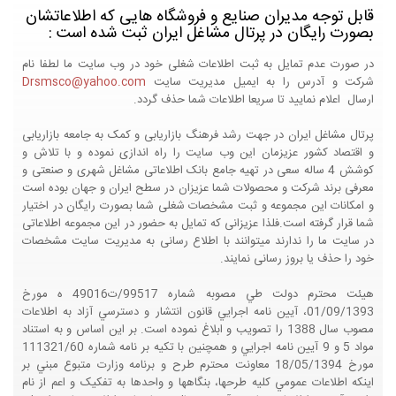
قابل توجه مدیران صنایع و فروشگاه هایی که اطلاعاتشان
بصورت رایگان در پرتال مشاغل ایران ثبت شده است :
در صورت عدم تمایل به ثبت اطلاعات شغلی خود در وب سایت ما لطفا نام
شرکت و آدرس را به ایمیل مدیریت سایت
Drsmsco@yahoo.com
ارسال اعلام نمایید تا سریعا اطلاعات شما حذف گردد.
پرتال مشاغل ایران در جهت رشد فرهنگ بازاریابی و کمک به جامعه بازاریابی
و اقتصاد کشور عزیزمان این وب سایت را راه اندازی نموده و با تلاش و
کوشش 4 ساله سعی در تهیه جامع بانک اطلاعاتی مشاغل شهری و صنعتی و
معرفی برند شرکت و محصولات شما عزیزان در سطح ایران و جهان بوده است
و امکانات این مجموعه و ثبت مشخصات شغلی شما بصورت رایگان در اختیار
شما قرار گرفته است.فلذا عزیزانی که تمایل به حضور در این مجموعه اطلاعاتی
در سایت ما را ندارند میتوانند با اطلاع رسانی به مدیریت سایت مشخصات
خود را حذف یا بروز رسانی نمایند.
هيئت محترم دولت طي مصوبه شماره 99517/ت49016 ه مورخ
01/09/1393، آيين نامه اجرايي قانون انتشار و دسترسي آزاد به اطلاعات
مصوب سال 1388 را تصويب و ابلاغ نموده است. بر اين اساس و به استناد
مواد 5 و 9 آيين نامه اجرايي و همچنين با تکيه بر نامه شماره 111321/60
مورخ 18/05/1394 معاونت محترم طرح و برنامه وزارت متبوع مبني بر
اينکه اطلاعات عمومي کليه طرحها، بنگاهها و واحدها به تفکيک و اعم از نام