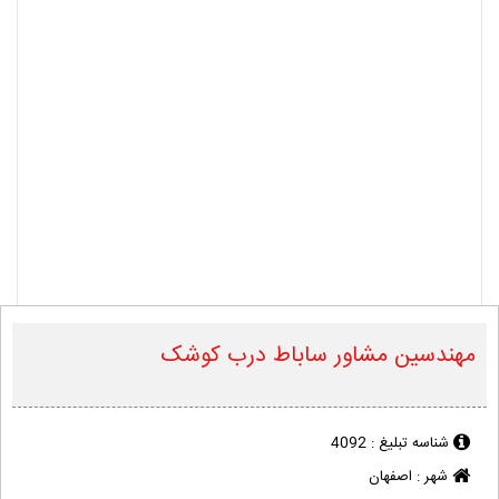
مهندسین مشاور ساباط درب کوشک
شناسه تبلیغ :
4092
شهر :
اصفهان