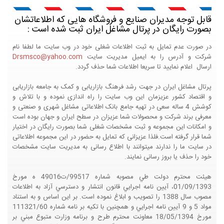
قابل توجه مدیران صنایع و فروشگاه هایی که اطلاعاتشان
بصورت رایگان در پرتال مشاغل ایران ثبت شده است :
در صورت عدم تمایل به ثبت اطلاعات شغلی خود در وب سایت ما لطفا نام
شرکت و آدرس را به ایمیل مدیریت سایت
Drsmsco@yahoo.com
ارسال اعلام نمایید تا سریعا اطلاعات شما حذف گردد.
پرتال مشاغل ایران در جهت رشد فرهنگ بازاریابی و کمک به جامعه بازاریابی
و اقتصاد کشور عزیزمان این وب سایت را راه اندازی نموده و با تلاش و
کوشش 4 ساله سعی در تهیه جامع بانک اطلاعاتی مشاغل شهری و صنعتی و
معرفی برند شرکت و محصولات شما عزیزان در سطح ایران و جهان بوده است
و امکانات این مجموعه و ثبت مشخصات شغلی شما بصورت رایگان در اختیار
شما قرار گرفته است.فلذا عزیزانی که تمایل به حضور در این مجموعه اطلاعاتی
در سایت ما را ندارند میتوانند با اطلاع رسانی به مدیریت سایت مشخصات
خود را حذف یا بروز رسانی نمایند.
هيئت محترم دولت طي مصوبه شماره 99517/ت49016 ه مورخ
01/09/1393، آيين نامه اجرايي قانون انتشار و دسترسي آزاد به اطلاعات
مصوب سال 1388 را تصويب و ابلاغ نموده است. بر اين اساس و به استناد
مواد 5 و 9 آيين نامه اجرايي و همچنين با تکيه بر نامه شماره 111321/60
مورخ 18/05/1394 معاونت محترم طرح و برنامه وزارت متبوع مبني بر