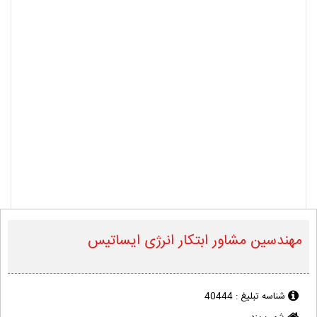
مهندسین مشاور ابتکار انرژی ایساتیس
شناسه تبلیغ :
40444