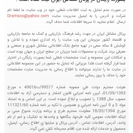
در صورت عدم تمایل به ثبت اطلاعات شغلی خود در وب سایت ما لطفا نام
شرکت و آدرس را به ایمیل مدیریت سایت
Drsmsco@yahoo.com
ارسال اعلام نمایید تا سریعا اطلاعات شما حذف گردد.
پرتال مشاغل ایران در جهت رشد فرهنگ بازاریابی و کمک به جامعه بازاریابی
و اقتصاد کشور عزیزمان این وب سایت را راه اندازی نموده و با تلاش و
کوشش 4 ساله سعی در تهیه جامع بانک اطلاعاتی مشاغل شهری و صنعتی و
معرفی برند شرکت و محصولات شما عزیزان در سطح ایران و جهان بوده است
و امکانات این مجموعه و ثبت مشخصات شغلی شما بصورت رایگان در اختیار
شما قرار گرفته است.فلذا عزیزانی که تمایل به حضور در این مجموعه اطلاعاتی
در سایت ما را ندارند میتوانند با اطلاع رسانی به مدیریت سایت مشخصات
خود را حذف یا بروز رسانی نمایند.
هيئت محترم دولت طي مصوبه شماره 99517/ت49016 ه مورخ
01/09/1393، آيين نامه اجرايي قانون انتشار و دسترسي آزاد به اطلاعات
مصوب سال 1388 را تصويب و ابلاغ نموده است. بر اين اساس و به استناد
مواد 5 و 9 آيين نامه اجرايي و همچنين با تکيه بر نامه شماره 111321/60
مورخ 18/05/1394 معاونت محترم طرح و برنامه وزارت متبوع مبني بر
اينکه اطلاعات عمومي کليه طرحها، بنگاهها و واحدها به تفکيک و اعم از نام
واحد، آدرس، اطلاعات تماس ، آدرس پرتال و سايتها ي اطلاع رساني، ايميل،
محصول و خدمات ارائه شده جزء اقلام محرمانه تلقي نمي گردد.