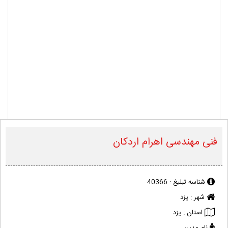
فنی مهندسی اهرام اردکان
شناسه تبلیغ :
40366
شهر :
یزد
استان :
یزد