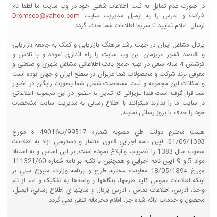
در صورت عدم تمایل به ثبت اطلاعات شغلی خود در وب سایت ما لطفا نام
شرکت و آدرس را به ایمیل مدیریت سایت
Drsmsco@yahoo.com
ارسال اعلام نمایید تا سریعا اطلاعات شما حذف گردد.
پرتال مشاغل ایران در جهت رشد فرهنگ بازاریابی و کمک به جامعه بازاریابی
و اقتصاد کشور عزیزمان این وب سایت را راه اندازی نموده و با تلاش و
کوشش 4 ساله سعی در تهیه جامع بانک اطلاعاتی مشاغل شهری و صنعتی و
معرفی برند شرکت و محصولات شما عزیزان در سطح ایران و جهان بوده است
و امکانات این مجموعه و ثبت مشخصات شغلی شما بصورت رایگان در اختیار
شما قرار گرفته است.فلذا عزیزانی که تمایل به حضور در این مجموعه اطلاعاتی
در سایت ما را ندارند میتوانند با اطلاع رسانی به مدیریت سایت مشخصات
خود را حذف یا بروز رسانی نمایند.
هيئت محترم دولت طي مصوبه شماره 99517/ت49016 ه مورخ
01/09/1393، آيين نامه اجرايي قانون انتشار و دسترسي آزاد به اطلاعات
مصوب سال 1388 را تصويب و ابلاغ نموده است. بر اين اساس و به استناد
مواد 5 و 9 آيين نامه اجرايي و همچنين با تکيه بر نامه شماره 111321/60
مورخ 18/05/1394 معاونت محترم طرح و برنامه وزارت متبوع مبني بر
اينکه اطلاعات عمومي کليه طرحها، بنگاهها و واحدها به تفکيک و اعم از نام
واحد، آدرس، اطلاعات تماس ، آدرس پرتال و سايتها ي اطلاع رساني، ايميل،
محصول و خدمات ارائه شده جزء اقلام محرمانه تلقي نمي گردد.