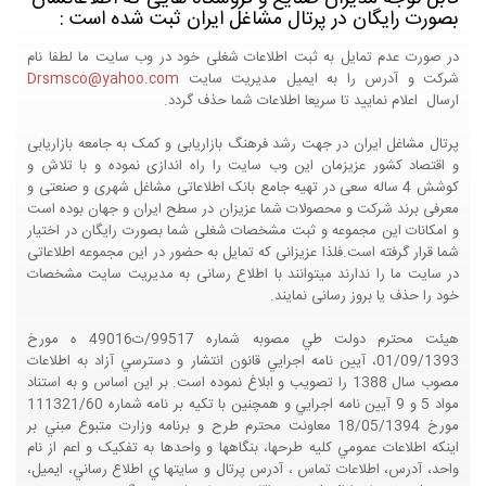
بصورت رایگان در پرتال مشاغل ایران ثبت شده است :
در صورت عدم تمایل به ثبت اطلاعات شغلی خود در وب سایت ما لطفا نام
شرکت و آدرس را به ایمیل مدیریت سایت
Drsmsco@yahoo.com
ارسال اعلام نمایید تا سریعا اطلاعات شما حذف گردد.
پرتال مشاغل ایران در جهت رشد فرهنگ بازاریابی و کمک به جامعه بازاریابی
و اقتصاد کشور عزیزمان این وب سایت را راه اندازی نموده و با تلاش و
کوشش 4 ساله سعی در تهیه جامع بانک اطلاعاتی مشاغل شهری و صنعتی و
معرفی برند شرکت و محصولات شما عزیزان در سطح ایران و جهان بوده است
و امکانات این مجموعه و ثبت مشخصات شغلی شما بصورت رایگان در اختیار
شما قرار گرفته است.فلذا عزیزانی که تمایل به حضور در این مجموعه اطلاعاتی
در سایت ما را ندارند میتوانند با اطلاع رسانی به مدیریت سایت مشخصات
خود را حذف یا بروز رسانی نمایند.
هيئت محترم دولت طي مصوبه شماره 99517/ت49016 ه مورخ
01/09/1393، آيين نامه اجرايي قانون انتشار و دسترسي آزاد به اطلاعات
مصوب سال 1388 را تصويب و ابلاغ نموده است. بر اين اساس و به استناد
مواد 5 و 9 آيين نامه اجرايي و همچنين با تکيه بر نامه شماره 111321/60
مورخ 18/05/1394 معاونت محترم طرح و برنامه وزارت متبوع مبني بر
اينکه اطلاعات عمومي کليه طرحها، بنگاهها و واحدها به تفکيک و اعم از نام
واحد، آدرس، اطلاعات تماس ، آدرس پرتال و سايتها ي اطلاع رساني، ايميل،