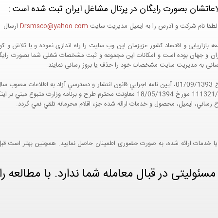
اعاتشان بصورت رایگان در پرتال مشاغل ایران ثبت شده است :
لطفا نام شرکت و آدرس را به ایمیل مدیریت سایت
Drsmsco@yahoo.com
ارسال اع
 و جهان بوده است و امکانات این مجموعه و ثبت مشخصات شغلی شما بصورت رایگان در
ع رسانی به مدیریت سایت مشخصات خود را حذف یا بروز رسانی نمایند.
مواد 5 و 9 آيين نامه اجرايي و همچنين با تکيه بر نامه شماره 111321/60 مورخ 18/05/1394 معاو
ع رساني، ايميل، محصول و خدمات ارائه شده جزء اقلام محرمانه تلقي نمي گردد.
یا خدمات ارائه شده، به صورت حضوری اطمینان حاصل نمایید. همچنین بهتر است قبل از
ئولیتی در قبال معامله شما ندارد. با مطالعه را