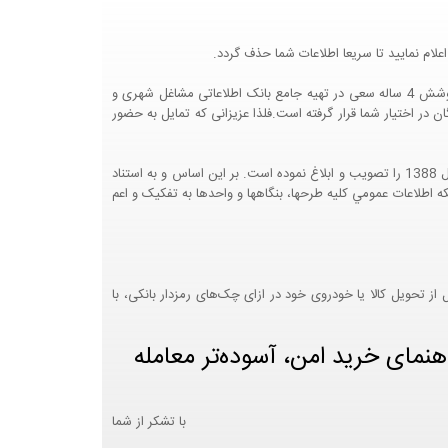
لام نمایید تا سریعا اطلاعات شما حذف گردد.
پرتال مشاغل ایران در جهت رشد فرهنگ بازاریابی و کمک به جامعه بازاریابی و اقتصاد کشور عزیزمان این وب سایت را راه اندازی نموده و با تلاش و کوشش 4 ساله سعی در تهیه جامع بانک اطلاعاتی مشاغل شهری و
 اختیار شما قرار گرفته است.فلذا عزیزانی که تمایل به حضور
هيئت محترم دولت طي مصوبه شماره 99517/ت49016 ه مورخ 01/09/1393، آيين نامه اجرايي قانون انتشار و دسترسي آزاد به اطلاعات مصوب سال 1388 را تصويب و ابلاغ نموده است. بر اين اساس و به استناد
نت محترم طرح و برنامه وزارت متبوع مبني بر اينکه اطلاعات عمومي کليه طرحها، بنگاهها و واحدها به تفکيک و اعم
 تحویل کالا یا خودروی خود در ازای چک‌های رمزدار بانکی، با
هنمای خرید امن، آسوده‌تر معامله
با تشکر از شما