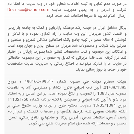
در صورت عدم تمایل به ثبت اطلاعات شغلی خود در وب سایت ما لطفا نام
شرکت و آدرس را به ایمیل مدیریت سایت
Drsmsco@yahoo.com
ارسال اعلام نمایید تا سریعا اطلاعات شما حذف گردد.
پرتال مشاغل ایران در جهت رشد فرهنگ بازاریابی و کمک به جامعه بازاریابی
و اقتصاد کشور عزیزمان این وب سایت را راه اندازی نموده و با تلاش و
کوشش 4 ساله سعی در تهیه جامع بانک اطلاعاتی مشاغل شهری و صنعتی و
معرفی برند شرکت و محصولات شما عزیزان در سطح ایران و جهان بوده است
و امکانات این مجموعه و ثبت مشخصات شغلی شما بصورت رایگان در اختیار
شما قرار گرفته است.فلذا عزیزانی که تمایل به حضور در این مجموعه اطلاعاتی
در سایت ما را ندارند میتوانند با اطلاع رسانی به مدیریت سایت مشخصات
خود را حذف یا بروز رسانی نمایند.
هيئت محترم دولت طي مصوبه شماره 99517/ت49016 ه مورخ
01/09/1393، آيين نامه اجرايي قانون انتشار و دسترسي آزاد به اطلاعات
مصوب سال 1388 را تصويب و ابلاغ نموده است. بر اين اساس و به استناد
مواد 5 و 9 آيين نامه اجرايي و همچنين با تکيه بر نامه شماره 111321/60
مورخ 18/05/1394 معاونت محترم طرح و برنامه وزارت متبوع مبني بر
اينکه اطلاعات عمومي کليه طرحها، بنگاهها و واحدها به تفکيک و اعم از نام
واحد، آدرس، اطلاعات تماس ، آدرس پرتال و سايتها ي اطلاع رساني، ايميل،
محصول و خدمات ارائه شده جزء اقلام محرمانه تلقي نمي گردد.