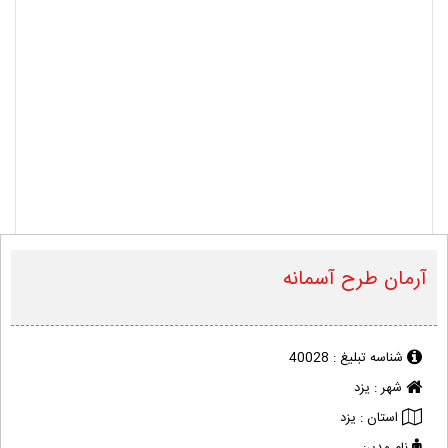
آرمان طرح آسمانه
شناسه تبلیغ :
40028
شهر :
یزد
استان :
یزد