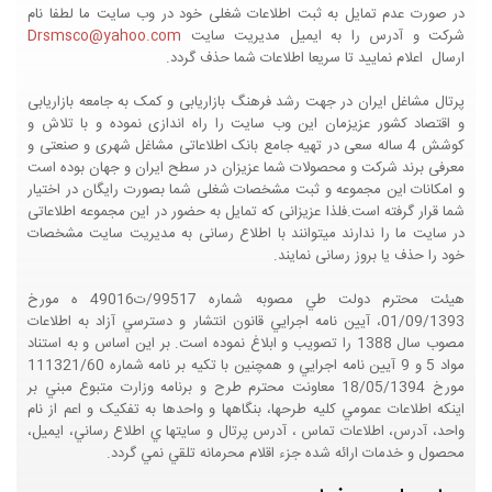
در صورت عدم تمایل به ثبت اطلاعات شغلی خود در وب سایت ما لطفا نام
شرکت و آدرس را به ایمیل مدیریت سایت
Drsmsco@yahoo.com
ارسال اعلام نمایید تا سریعا اطلاعات شما حذف گردد.
پرتال مشاغل ایران در جهت رشد فرهنگ بازاریابی و کمک به جامعه بازاریابی
و اقتصاد کشور عزیزمان این وب سایت را راه اندازی نموده و با تلاش و
کوشش 4 ساله سعی در تهیه جامع بانک اطلاعاتی مشاغل شهری و صنعتی و
معرفی برند شرکت و محصولات شما عزیزان در سطح ایران و جهان بوده است
و امکانات این مجموعه و ثبت مشخصات شغلی شما بصورت رایگان در اختیار
شما قرار گرفته است.فلذا عزیزانی که تمایل به حضور در این مجموعه اطلاعاتی
در سایت ما را ندارند میتوانند با اطلاع رسانی به مدیریت سایت مشخصات
خود را حذف یا بروز رسانی نمایند.
هيئت محترم دولت طي مصوبه شماره 99517/ت49016 ه مورخ
01/09/1393، آيين نامه اجرايي قانون انتشار و دسترسي آزاد به اطلاعات
مصوب سال 1388 را تصويب و ابلاغ نموده است. بر اين اساس و به استناد
مواد 5 و 9 آيين نامه اجرايي و همچنين با تکيه بر نامه شماره 111321/60
مورخ 18/05/1394 معاونت محترم طرح و برنامه وزارت متبوع مبني بر
اينکه اطلاعات عمومي کليه طرحها، بنگاهها و واحدها به تفکيک و اعم از نام
واحد، آدرس، اطلاعات تماس ، آدرس پرتال و سايتها ي اطلاع رساني، ايميل،
محصول و خدمات ارائه شده جزء اقلام محرمانه تلقي نمي گردد.