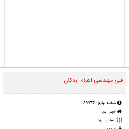
فنی مهندسی اهرام اردکان
شناسه تبلیغ :
39977
شهر :
یزد
استان :
یزد