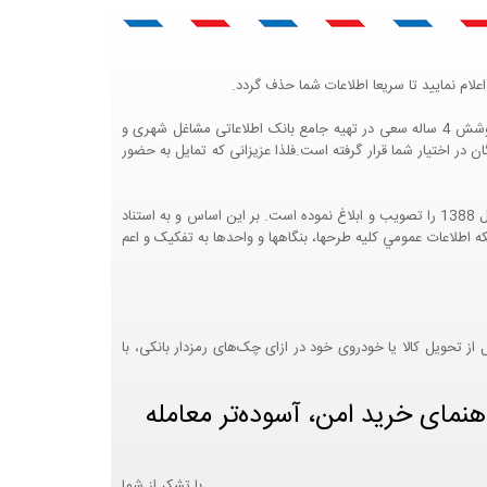
لام نمایید تا سریعا اطلاعات شما حذف گردد.
پرتال مشاغل ایران در جهت رشد فرهنگ بازاریابی و کمک به جامعه بازاریابی و اقتصاد کشور عزیزمان این وب سایت را راه اندازی نموده و با تلاش و کوشش 4 ساله سعی در تهیه جامع بانک اطلاعاتی مشاغل شهری و
 اختیار شما قرار گرفته است.فلذا عزیزانی که تمایل به حضور
هيئت محترم دولت طي مصوبه شماره 99517/ت49016 ه مورخ 01/09/1393، آيين نامه اجرايي قانون انتشار و دسترسي آزاد به اطلاعات مصوب سال 1388 را تصويب و ابلاغ نموده است. بر اين اساس و به استناد
نت محترم طرح و برنامه وزارت متبوع مبني بر اينکه اطلاعات عمومي کليه طرحها، بنگاهها و واحدها به تفکيک و اعم
 تحویل کالا یا خودروی خود در ازای چک‌های رمزدار بانکی، با
هنمای خرید امن، آسوده‌تر معامله
با تشکر از شما