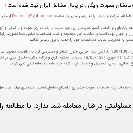
اعاتشان بصورت رایگان در پرتال مشاغل ایران ثبت شده است :
لطفا نام شرکت و آدرس را به ایمیل مدیریت سایت
Drsmsco@yahoo.com
ارسال اع
 و جهان بوده است و امکانات این مجموعه و ثبت مشخصات شغلی شما بصورت رایگان در
ع رسانی به مدیریت سایت مشخصات خود را حذف یا بروز رسانی نمایند.
مواد 5 و 9 آيين نامه اجرايي و همچنين با تکيه بر نامه شماره 111321/60 مورخ 18/05/1394 معاو
ع رساني، ايميل، محصول و خدمات ارائه شده جزء اقلام محرمانه تلقي نمي گردد.
یا خدمات ارائه شده، به صورت حضوری اطمینان حاصل نمایید. همچنین بهتر است قبل از
ئولیتی در قبال معامله شما ندارد. با مطالعه را