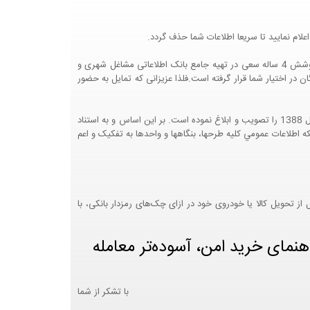
لام نمایید تا سریعا اطلاعات شما حذف گردد.
پرتال مشاغل ایران در جهت رشد فرهنگ بازاریابی و کمک به جامعه بازاریابی و اقتصاد کشور عزیزمان این وب سایت را راه اندازی نموده و با تلاش و کوشش 4 ساله سعی در تهیه جامع بانک اطلاعاتی مشاغل شهری و
 اختیار شما قرار گرفته است.فلذا عزیزانی که تمایل به حضور
هيئت محترم دولت طي مصوبه شماره 99517/ت49016 ه مورخ 01/09/1393، آيين نامه اجرايي قانون انتشار و دسترسي آزاد به اطلاعات مصوب سال 1388 را تصويب و ابلاغ نموده است. بر اين اساس و به استناد
نت محترم طرح و برنامه وزارت متبوع مبني بر اينکه اطلاعات عمومي کليه طرحها، بنگاهها و واحدها به تفکيک و اعم
 تحویل کالا یا خودروی خود در ازای چک‌های رمزدار بانکی، با
هنمای خرید امن، آسوده‌تر معامله
با تشکر از شما