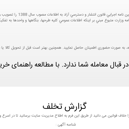
 مورخ 18/05/1394 معاونت محترم طرح و برنامه وزارت متبوع مبني بر اينکه اطلاعات عمومي کليه طرحها، بنگا
ه، به صورت حضوری اطمینان حاصل نمایید. همچنین بهتر است قبل از تحویل کالا یا خو
بال معامله شما ندارد. با مطالعه راهنمای خرید 
گزارش تخلف
 خلاف قوانین می دانید از طریق این فرم به اطلاع مدیریت سایت برسانید تا در اسرع
شناسه آگهی :