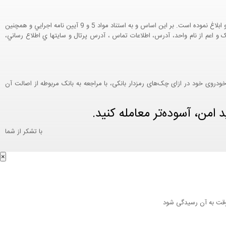
هيئت محترم دولت طي مصوبه شماره 99517/ت49016 ه مورخ 01/09/1393، آيين نامه اجرايي قانون انتشار و دسترسي آزاد به اطلاعات مصوب سال 1388 را تصويب و ابلاغ نموده است. بر اين اساس و به استناد مواد 5 و 9 آيين نامه اجرايي و همچنين
هها و واحدها به تفکيک و اعم از نام واحد، آدرس، اطلاعات تماس ، آدرس پرتال و سايتها ي اطلاع رساني،
دروی خود در ازای چک‌های رمزدار بانکی، با مراجعه به بانک مربوطه از اصالت آن
امن، آسوده‌تر معامله کنید.
با تشکر از شما
×
 وقت به آن رسیدگی شود