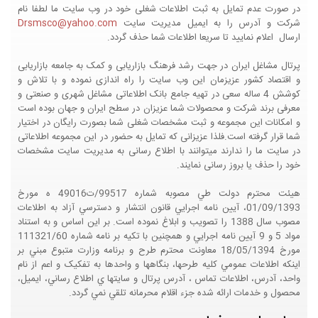
در صورت عدم تمایل به ثبت اطلاعات شغلی خود در وب سایت ما لطفا نام
شرکت و آدرس را به ایمیل مدیریت سایت
Drsmsco@yahoo.com
ارسال اعلام نمایید تا سریعا اطلاعات شما حذف گردد.
پرتال مشاغل ایران در جهت رشد فرهنگ بازاریابی و کمک به جامعه بازاریابی
و اقتصاد کشور عزیزمان این وب سایت را راه اندازی نموده و با تلاش و
کوشش 4 ساله سعی در تهیه جامع بانک اطلاعاتی مشاغل شهری و صنعتی و
معرفی برند شرکت و محصولات شما عزیزان در سطح ایران و جهان بوده است
و امکانات این مجموعه و ثبت مشخصات شغلی شما بصورت رایگان در اختیار
شما قرار گرفته است.فلذا عزیزانی که تمایل به حضور در این مجموعه اطلاعاتی
در سایت ما را ندارند میتوانند با اطلاع رسانی به مدیریت سایت مشخصات
خود را حذف یا بروز رسانی نمایند.
هيئت محترم دولت طي مصوبه شماره 99517/ت49016 ه مورخ
01/09/1393، آيين نامه اجرايي قانون انتشار و دسترسي آزاد به اطلاعات
مصوب سال 1388 را تصويب و ابلاغ نموده است. بر اين اساس و به استناد
مواد 5 و 9 آيين نامه اجرايي و همچنين با تکيه بر نامه شماره 111321/60
مورخ 18/05/1394 معاونت محترم طرح و برنامه وزارت متبوع مبني بر
اينکه اطلاعات عمومي کليه طرحها، بنگاهها و واحدها به تفکيک و اعم از نام
واحد، آدرس، اطلاعات تماس ، آدرس پرتال و سايتها ي اطلاع رساني، ايميل،
محصول و خدمات ارائه شده جزء اقلام محرمانه تلقي نمي گردد.