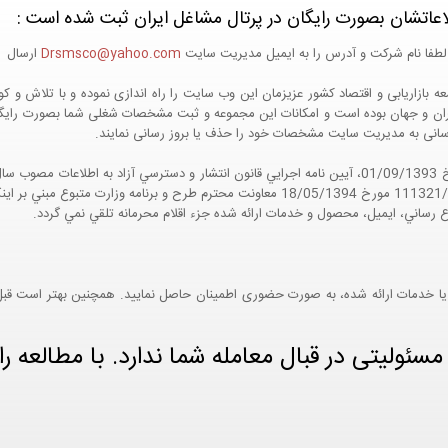
اعاتشان بصورت رایگان در پرتال مشاغل ایران ثبت شده است :
لطفا نام شرکت و آدرس را به ایمیل مدیریت سایت
Drsmsco@yahoo.com
ارسال اع
 و جهان بوده است و امکانات این مجموعه و ثبت مشخصات شغلی شما بصورت رایگان در
ع رسانی به مدیریت سایت مشخصات خود را حذف یا بروز رسانی نمایند.
مواد 5 و 9 آيين نامه اجرايي و همچنين با تکيه بر نامه شماره 111321/60 مورخ 18/05/1394 معاو
ع رساني، ايميل، محصول و خدمات ارائه شده جزء اقلام محرمانه تلقي نمي گردد.
یا خدمات ارائه شده، به صورت حضوری اطمینان حاصل نمایید. همچنین بهتر است قبل از
ئولیتی در قبال معامله شما ندارد. با مطالعه را