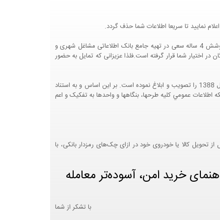
لام نمایید تا سریعا اطلاعات شما حذف گردد.
پرتال مشاغل ایران در جهت رشد فرهنگ بازاریابی و کمک به جامعه بازاریابی و اقتصاد کشور عزیزمان این وب سایت را راه اندازی نموده و با تلاش و کوشش 4 ساله سعی در تهیه جامع بانک اطلاعاتی مشاغل شهری و
 اختیار شما قرار گرفته است.فلذا عزیزانی که تمایل به حضور
هيئت محترم دولت طي مصوبه شماره 99517/ت49016 ه مورخ 01/09/1393، آيين نامه اجرايي قانون انتشار و دسترسي آزاد به اطلاعات مصوب سال 1388 را تصويب و ابلاغ نموده است. بر اين اساس و به استناد
نت محترم طرح و برنامه وزارت متبوع مبني بر اينکه اطلاعات عمومي کليه طرحها، بنگاهها و واحدها به تفکيک و اعم
 تحویل کالا یا خودروی خود در ازای چک‌های رمزدار بانکی، با
هنمای خرید امن، آسوده‌تر معامله
با تشکر از شما