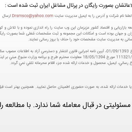
اعاتشان بصورت رایگان در پرتال مشاغل ایران ثبت شده است :
لطفا نام شرکت و آدرس را به ایمیل مدیریت سایت
Drsmsco@yahoo.com
ارسال اع
 و جهان بوده است و امکانات این مجموعه و ثبت مشخصات شغلی شما بصورت رایگان در
ع رسانی به مدیریت سایت مشخصات خود را حذف یا بروز رسانی نمایند.
مواد 5 و 9 آيين نامه اجرايي و همچنين با تکيه بر نامه شماره 111321/60 مورخ 18/05/1394 معاو
ع رساني، ايميل، محصول و خدمات ارائه شده جزء اقلام محرمانه تلقي نمي گردد.
یا خدمات ارائه شده، به صورت حضوری اطمینان حاصل نمایید. همچنین بهتر است قبل از
ئولیتی در قبال معامله شما ندارد. با مطالعه را