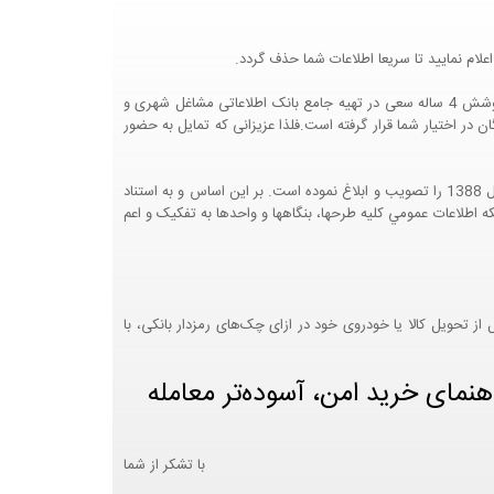
لام نمایید تا سریعا اطلاعات شما حذف گردد.
پرتال مشاغل ایران در جهت رشد فرهنگ بازاریابی و کمک به جامعه بازاریابی و اقتصاد کشور عزیزمان این وب سایت را راه اندازی نموده و با تلاش و کوشش 4 ساله سعی در تهیه جامع بانک اطلاعاتی مشاغل شهری و
 اختیار شما قرار گرفته است.فلذا عزیزانی که تمایل به حضور
هيئت محترم دولت طي مصوبه شماره 99517/ت49016 ه مورخ 01/09/1393، آيين نامه اجرايي قانون انتشار و دسترسي آزاد به اطلاعات مصوب سال 1388 را تصويب و ابلاغ نموده است. بر اين اساس و به استناد
نت محترم طرح و برنامه وزارت متبوع مبني بر اينکه اطلاعات عمومي کليه طرحها، بنگاهها و واحدها به تفکيک و اعم
 تحویل کالا یا خودروی خود در ازای چک‌های رمزدار بانکی، با
هنمای خرید امن، آسوده‌تر معامله
با تشکر از شما