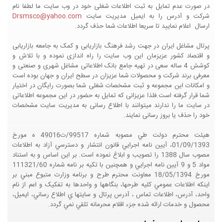
در صورت عدم تمایل به ثبت اطلاعات شغلی خود در وب سایت ما لطفا نام
شرکت و آدرس را به ایمیل مدیریت سایت
Drsmsco@yahoo.com
ارسال اعلام نمایید تا سریعا اطلاعات شما حذف گردد.
پرتال مشاغل ایران در جهت رشد فرهنگ بازاریابی و کمک به جامعه بازاریابی
و اقتصاد کشور عزیزمان این وب سایت را راه اندازی نموده و با تلاش و
کوشش 4 ساله سعی در تهیه جامع بانک اطلاعاتی مشاغل شهری و صنعتی و
معرفی برند شرکت و محصولات شما عزیزان در سطح ایران و جهان بوده است
و امکانات این مجموعه و ثبت مشخصات شغلی شما بصورت رایگان در اختیار
شما قرار گرفته است.فلذا عزیزانی که تمایل به حضور در این مجموعه اطلاعاتی
در سایت ما را ندارند میتوانند با اطلاع رسانی به مدیریت سایت مشخصات
خود را حذف یا بروز رسانی نمایند.
هيئت محترم دولت طي مصوبه شماره 99517/ت49016 ه مورخ
01/09/1393، آيين نامه اجرايي قانون انتشار و دسترسي آزاد به اطلاعات
مصوب سال 1388 را تصويب و ابلاغ نموده است. بر اين اساس و به استناد
مواد 5 و 9 آيين نامه اجرايي و همچنين با تکيه بر نامه شماره 111321/60
مورخ 18/05/1394 معاونت محترم طرح و برنامه وزارت متبوع مبني بر
اينکه اطلاعات عمومي کليه طرحها، بنگاهها و واحدها به تفکيک و اعم از نام
واحد، آدرس، اطلاعات تماس ، آدرس پرتال و سايتها ي اطلاع رساني، ايميل،
محصول و خدمات ارائه شده جزء اقلام محرمانه تلقي نمي گردد.