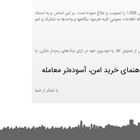
هيئت محترم دولت طي مصوبه شماره 99517/ت49016 ه مورخ 01/09/1393، آيين نامه اجرايي قانون انتشار و دسترسي آزاد به اطلاعات مصوب سال 1388 را تصويب و ابلاغ نموده است. بر اين اساس و به استناد
نت محترم طرح و برنامه وزارت متبوع مبني بر اينکه اطلاعات عمومي کليه طرحها، بنگاهها و واحدها به تفکيک و اعم
 تحویل کالا یا خودروی خود در ازای چک‌های رمزدار بانکی، با
هنمای خرید امن، آسوده‌تر معامله
با تشکر از شما