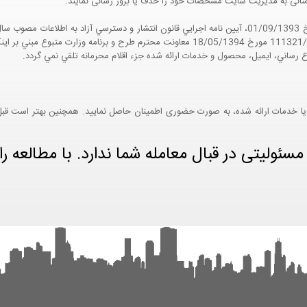
ع رسانی به مدیریت سایت مشخصات خود را حذف یا بروز رسانی نمایند.
مواد 5 و 9 آيين نامه اجرايي و همچنين با تکيه بر نامه شماره 111321/60 مورخ 18/05/1394 معاو
ع رساني، ايميل، محصول و خدمات ارائه شده جزء اقلام محرمانه تلقي نمي گردد.
یا خدمات ارائه شده، به صورت حضوری اطمینان حاصل نمایید. همچنین بهتر است قبل از
ئولیتی در قبال معامله شما ندارد. با مطالعه را