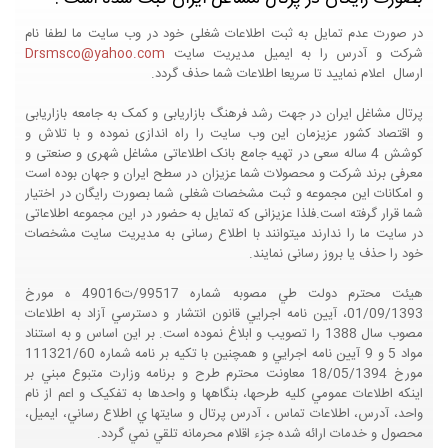
در صورت عدم تمایل به ثبت اطلاعات شغلی خود در وب سایت ما لطفا نام
شرکت و آدرس را به ایمیل مدیریت سایت
Drsmsco@yahoo.com
ارسال اعلام نمایید تا سریعا اطلاعات شما حذف گردد.
پرتال مشاغل ایران در جهت رشد فرهنگ بازاریابی و کمک به جامعه بازاریابی
و اقتصاد کشور عزیزمان این وب سایت را راه اندازی نموده و با تلاش و
کوشش 4 ساله سعی در تهیه جامع بانک اطلاعاتی مشاغل شهری و صنعتی و
معرفی برند شرکت و محصولات شما عزیزان در سطح ایران و جهان بوده است
و امکانات این مجموعه و ثبت مشخصات شغلی شما بصورت رایگان در اختیار
شما قرار گرفته است.فلذا عزیزانی که تمایل به حضور در این مجموعه اطلاعاتی
در سایت ما را ندارند میتوانند با اطلاع رسانی به مدیریت سایت مشخصات
خود را حذف یا بروز رسانی نمایند.
هيئت محترم دولت طي مصوبه شماره 99517/ت49016 ه مورخ
01/09/1393، آيين نامه اجرايي قانون انتشار و دسترسي آزاد به اطلاعات
مصوب سال 1388 را تصويب و ابلاغ نموده است. بر اين اساس و به استناد
مواد 5 و 9 آيين نامه اجرايي و همچنين با تکيه بر نامه شماره 111321/60
مورخ 18/05/1394 معاونت محترم طرح و برنامه وزارت متبوع مبني بر
اينکه اطلاعات عمومي کليه طرحها، بنگاهها و واحدها به تفکيک و اعم از نام
واحد، آدرس، اطلاعات تماس ، آدرس پرتال و سايتها ي اطلاع رساني، ايميل،
محصول و خدمات ارائه شده جزء اقلام محرمانه تلقي نمي گردد.