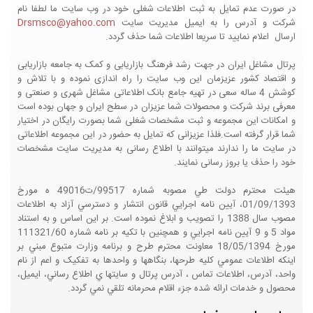
در صورت عدم تمایل به ثبت اطلاعات شغلی خود در وب سایت ما لطفا نام
شرکت و آدرس را به ایمیل مدیریت سایت
Drsmsco@yahoo.com
ارسال اعلام نمایید تا سریعا اطلاعات شما حذف گردد.
پرتال مشاغل ایران در جهت رشد فرهنگ بازاریابی و کمک به جامعه بازاریابی
و اقتصاد کشور عزیزمان این وب سایت را راه اندازی نموده و با تلاش و
کوشش 4 ساله سعی در تهیه جامع بانک اطلاعاتی مشاغل شهری و صنعتی و
معرفی برند شرکت و محصولات شما عزیزان در سطح ایران و جهان بوده است
و امکانات این مجموعه و ثبت مشخصات شغلی شما بصورت رایگان در اختیار
شما قرار گرفته است.فلذا عزیزانی که تمایل به حضور در این مجموعه اطلاعاتی
در سایت ما را ندارند میتوانند با اطلاع رسانی به مدیریت سایت مشخصات
خود را حذف یا بروز رسانی نمایند.
هيئت محترم دولت طي مصوبه شماره 99517/ت49016 ه مورخ
01/09/1393، آيين نامه اجرايي قانون انتشار و دسترسي آزاد به اطلاعات
مصوب سال 1388 را تصويب و ابلاغ نموده است. بر اين اساس و به استناد
مواد 5 و 9 آيين نامه اجرايي و همچنين با تکيه بر نامه شماره 111321/60
مورخ 18/05/1394 معاونت محترم طرح و برنامه وزارت متبوع مبني بر
اينکه اطلاعات عمومي کليه طرحها، بنگاهها و واحدها به تفکيک و اعم از نام
واحد، آدرس، اطلاعات تماس ، آدرس پرتال و سايتها ي اطلاع رساني، ايميل،
محصول و خدمات ارائه شده جزء اقلام محرمانه تلقي نمي گردد.