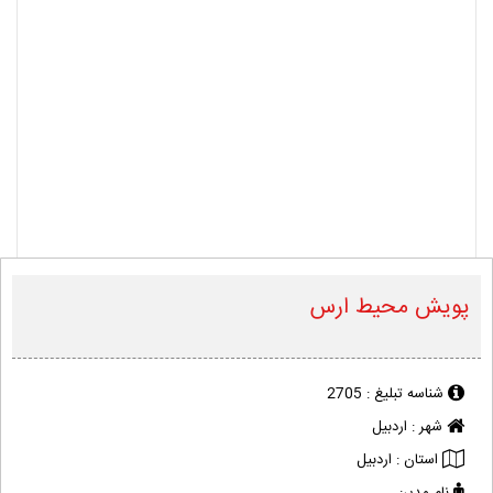
پویش محیط ارس
شناسه تبلیغ :
2705
شهر :
اردبیل
استان :
اردبیل