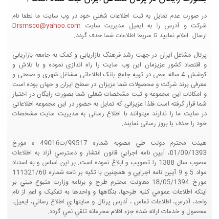
در صورت عدم تمایل به ثبت اطلاعات شغلی خود در وب سایت ما لطفا نام
شرکت و آدرس را به ایمیل مدیریت سایت
Drsmsco@yahoo.com
ارسال اعلام نمایید تا سریعا اطلاعات شما حذف گردد.
پرتال مشاغل ایران در جهت رشد فرهنگ بازاریابی و کمک به جامعه بازاریابی
و اقتصاد کشور عزیزمان این وب سایت را راه اندازی نموده و با تلاش و
کوشش 4 ساله سعی در تهیه جامع بانک اطلاعاتی مشاغل شهری و صنعتی و
معرفی برند شرکت و محصولات شما عزیزان در سطح ایران و جهان بوده است
و امکانات این مجموعه و ثبت مشخصات شغلی شما بصورت رایگان در اختیار
شما قرار گرفته است.فلذا عزیزانی که تمایل به حضور در این مجموعه اطلاعاتی
در سایت ما را ندارند میتوانند با اطلاع رسانی به مدیریت سایت مشخصات
خود را حذف یا بروز رسانی نمایند.
هيئت محترم دولت طي مصوبه شماره 99517/ت49016 ه مورخ
01/09/1393، آيين نامه اجرايي قانون انتشار و دسترسي آزاد به اطلاعات
مصوب سال 1388 را تصويب و ابلاغ نموده است. بر اين اساس و به استناد
مواد 5 و 9 آيين نامه اجرايي و همچنين با تکيه بر نامه شماره 111321/60
مورخ 18/05/1394 معاونت محترم طرح و برنامه وزارت متبوع مبني بر
اينکه اطلاعات عمومي کليه طرحها، بنگاهها و واحدها به تفکيک و اعم از نام
واحد، آدرس، اطلاعات تماس ، آدرس پرتال و سايتها ي اطلاع رساني، ايميل،
محصول و خدمات ارائه شده جزء اقلام محرمانه تلقي نمي گردد.