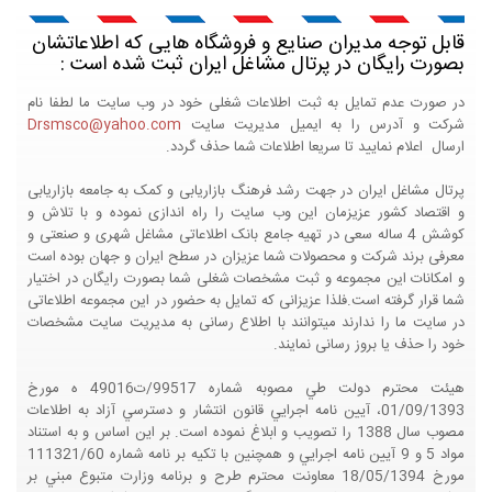
قابل توجه مدیران صنایع و فروشگاه هایی که اطلاعاتشان
بصورت رایگان در پرتال مشاغل ایران ثبت شده است :
در صورت عدم تمایل به ثبت اطلاعات شغلی خود در وب سایت ما لطفا نام
شرکت و آدرس را به ایمیل مدیریت سایت
Drsmsco@yahoo.com
ارسال اعلام نمایید تا سریعا اطلاعات شما حذف گردد.
پرتال مشاغل ایران در جهت رشد فرهنگ بازاریابی و کمک به جامعه بازاریابی
و اقتصاد کشور عزیزمان این وب سایت را راه اندازی نموده و با تلاش و
کوشش 4 ساله سعی در تهیه جامع بانک اطلاعاتی مشاغل شهری و صنعتی و
معرفی برند شرکت و محصولات شما عزیزان در سطح ایران و جهان بوده است
و امکانات این مجموعه و ثبت مشخصات شغلی شما بصورت رایگان در اختیار
شما قرار گرفته است.فلذا عزیزانی که تمایل به حضور در این مجموعه اطلاعاتی
در سایت ما را ندارند میتوانند با اطلاع رسانی به مدیریت سایت مشخصات
خود را حذف یا بروز رسانی نمایند.
هيئت محترم دولت طي مصوبه شماره 99517/ت49016 ه مورخ
01/09/1393، آيين نامه اجرايي قانون انتشار و دسترسي آزاد به اطلاعات
مصوب سال 1388 را تصويب و ابلاغ نموده است. بر اين اساس و به استناد
مواد 5 و 9 آيين نامه اجرايي و همچنين با تکيه بر نامه شماره 111321/60
مورخ 18/05/1394 معاونت محترم طرح و برنامه وزارت متبوع مبني بر