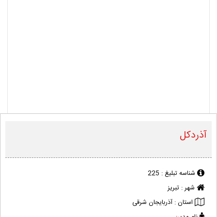
آذردکل
شناسه تبلیغ :
225
شهر :
تبریز
استان :
آذربایجان شرقی