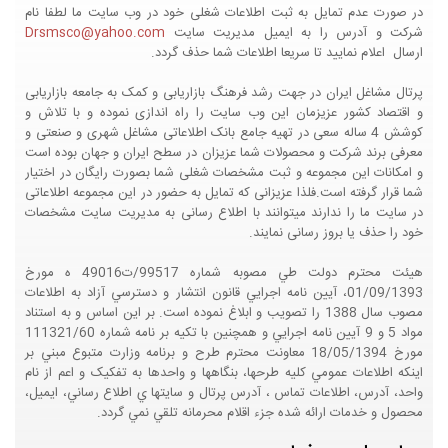
در صورت عدم تمایل به ثبت اطلاعات شغلی خود در وب سایت ما لطفا نام
شرکت و آدرس را به ایمیل مدیریت سایت
Drsmsco@yahoo.com
ارسال اعلام نمایید تا سریعا اطلاعات شما حذف گردد.
پرتال مشاغل ایران در جهت رشد فرهنگ بازاریابی و کمک به جامعه بازاریابی
و اقتصاد کشور عزیزمان این وب سایت را راه اندازی نموده و با تلاش و
کوشش 4 ساله سعی در تهیه جامع بانک اطلاعاتی مشاغل شهری و صنعتی و
معرفی برند شرکت و محصولات شما عزیزان در سطح ایران و جهان بوده است
و امکانات این مجموعه و ثبت مشخصات شغلی شما بصورت رایگان در اختیار
شما قرار گرفته است.فلذا عزیزانی که تمایل به حضور در این مجموعه اطلاعاتی
در سایت ما را ندارند میتوانند با اطلاع رسانی به مدیریت سایت مشخصات
خود را حذف یا بروز رسانی نمایند.
هيئت محترم دولت طي مصوبه شماره 99517/ت49016 ه مورخ
01/09/1393، آيين نامه اجرايي قانون انتشار و دسترسي آزاد به اطلاعات
مصوب سال 1388 را تصويب و ابلاغ نموده است. بر اين اساس و به استناد
مواد 5 و 9 آيين نامه اجرايي و همچنين با تکيه بر نامه شماره 111321/60
مورخ 18/05/1394 معاونت محترم طرح و برنامه وزارت متبوع مبني بر
اينکه اطلاعات عمومي کليه طرحها، بنگاهها و واحدها به تفکيک و اعم از نام
واحد، آدرس، اطلاعات تماس ، آدرس پرتال و سايتها ي اطلاع رساني، ايميل،
محصول و خدمات ارائه شده جزء اقلام محرمانه تلقي نمي گردد.