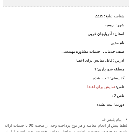
شناسه تبلیغ :
2235
شهر :
ارومیه
استان :
آذربایجان غربی
نام مدیر:
صنف خدماتی :
خدمات مشاوره مهندسی
آدرس :
قابل نمایش برای اعضا
منطقه شهرداری:
1
کد پستی:
ثبت نشده
تلفن:
نمایش برای اعضا
تلفن 2 :
دورنما:
ثبت نشده
پیام پلیس فتا:
لطفا پیش از انجام معامله و هر نوع پرداخت وجه، از صحت کالا یا خدمات ارائه
شده، به صورت حضوری اطمینان حاصل نمایید. همچنین بهتر است قبل از