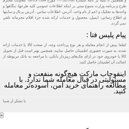
و همچنين با تکيه بر نامه شماره 111321/60 مورخ 18/05/1394 معاونت محترم
طرح و برنامه وزارت متبوع مبني بر اينکه اطلاعات عمومي کليه طرحها، بنگاهها و
واحدها به تفکيک و اعم از نام واحد، آدرس، اطلاعات تماس ، آدرس پرتال و سايتها
ي اطلاع رساني، ايميل، محصول و خدمات ارائه شده جزء اقلام محرمانه تلقي
نمي گردد.
پیام پلیس فتا :
لطفا پیش از انجام معامله و هر نوع پرداخت وجه، از صحت کالا یا خدمات ارائه
شده، به صورت حضوری اطمینان حاصل نمایید. همچنین بهتر است قبل از تحویل
کالا یا خودروی خود در ازای چک‌های رمزدار بانکی، با مراجعه به بانک مربوطه از
اصالت آن اطمینان حاصل کنید.
اینفوجاب مارکت هیچ‌گونه منفعت و
مسئولیتی در قبال معامله شما ندارد. با
مطالعه راهنمای خرید امن، آسوده‌تر معامله
کنید.
با تشکر از شما
×