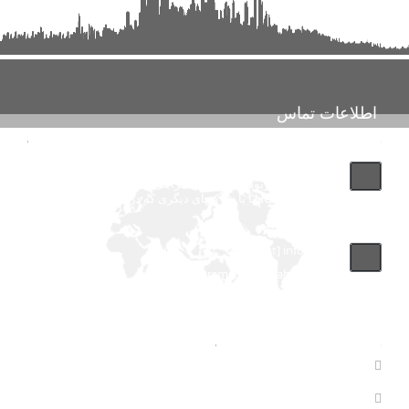
اطلاعات تماس
تماس با پشتیبانی بانک مشاغل اینفوجاب مارکت "توجه فرمایید
این شماره مربوط به شرکت طراحی سایت اینفوجاب می باشد
و لطفا با شماره فروشگاهها یا شرکتهای دیگری که در این سایت آگهی داده
اند اشتباه نگیرید"
info [at] infojob.ir
Drsmsco [at] yahoo.com
آمار های سایت
بازدید های سال : 0
بازدید های کل : 11,120,149