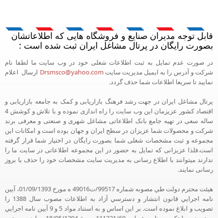
قابل توجه مدیران صنایع و فروشگاه هایی که اطلاعاتشان
بصورت رایگان در پرتال مشاغل ایران ثبت شده است :
در صورت عدم تمایل به ثبت اطلاعات شغلی خود در وب سایت ما لطفا نام
شرکت و آدرس را به ایمیل مدیریت سایت
Drsmsco@yahoo.com
ارسال اعلام
نمایید تا سریعا اطلاعات شما حذف گردد.
پرتال مشاغل ایران در جهت رشد فرهنگ بازاریابی و کمک به جامعه بازاریابی و
اقتصاد کشور عزیزمان این وب سایت را راه اندازی نموده و با تلاش و کوشش 4
ساله سعی در تهیه جامع بانک اطلاعاتی مشاغل شهری و صنعتی و معرفی برند
شرکت و محصولات شما عزیزان در سطح ایران و جهان بوده است و امکانات این
مجموعه و ثبت مشخصات شغلی شما بصورت رایگان در اختیار شما قرار گرفته
است.فلذا عزیزانی که تمایل به حضور در این مجموعه اطلاعاتی در سایت ما را
ندارند میتوانند با اطلاع رسانی به مدیریت سایت مشخصات خود را حذف یا بروز
رسانی نمایند.
هيئت محترم دولت طي مصوبه شماره 99517/ت49016 ه مورخ 01/09/1393، آيين
نامه اجرايي قانون انتشار و دسترسي آزاد به اطلاعات مصوب سال 1388 را
تصويب و ابلاغ نموده است. بر اين اساس و به استناد مواد 5 و 9 آيين نامه اجرايي