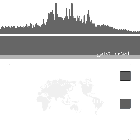
اطلاعات تماس
تماس با پشتیبانی بانک مشاغل اینفوجاب مارکت "توجه فرمایید
این شماره مربوط به شرکت طراحی سایت اینفوجاب می باشد و
لطفا با شماره فروشگاهها یا شرکتهای دیگری که در این سایت آگهی داده اند
اشتباه نگیرید"
info [at] infojob.ir
Drsmsco [at] yahoo.com
آمار های سایت