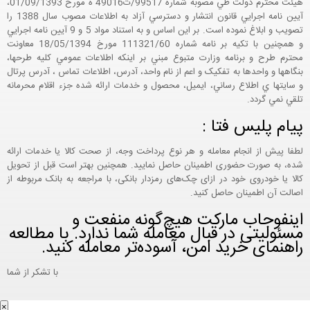
هيئت محترم دولت طي مصوبه شماره 99517/ت49016 ه مورخ 01/09/1393،
آيين نامه اجرايي قانون انتشار و دسترسي آزاد به اطلاعات مصوب سال 1388 را
تصويب و ابلاغ نموده است. بر اين اساس و به استناد مواد 5 و 9 آيين نامه اجرايي
و همچنين با تکيه بر نامه شماره 111321/60 مورخ 18/05/1394 معاونت
محترم طرح و برنامه وزارت متبوع مبني بر اينکه اطلاعات عمومي کليه طرحها،
بنگاهها و واحدها به تفکيک و اعم از نام واحد، آدرس، اطلاعات تماس ، آدرس پرتال
و سايتها ي اطلاع رساني، ايميل، محصول و خدمات ارائه شده جزء اقلام محرمانه
تلقي نمي گردد.
پیام پلیس فتا :
لطفا پیش از انجام معامله و هر نوع پرداخت وجه، از صحت کالا یا خدمات ارائه
شده، به صورت حضوری اطمینان حاصل نمایید. همچنین بهتر است قبل از تحویل
کالا یا خودروی خود در ازای چک‌های رمزدار بانکی، با مراجعه به بانک مربوطه از
اصالت آن اطمینان حاصل کنید.
اینفوجاب مارکت هیچ‌گونه منفعت و
مسئولیتی در قبال معامله شما ندارد. با مطالعه
راهنمای خرید امن، آسوده‌تر معامله کنید.
با تشکر از شما
×