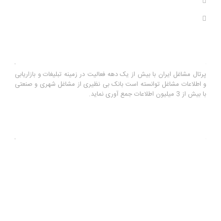
بازدید های سال : 0
بازدید های کل : 11,120,149
درباره ما
پرتال مشاغل ایران با بیش از یک دهه فعالیت در زمینه تبلیغات و بازاریابی
و اطلاعات مشاغل توانسته است بانک بی نظیری از مشاغل شهری و صنعتی
با بیش از 3 میلیون اطلاعات جمع آوری نماید.
آخرین رویدادها
بهترین راه خرید پمپ اب خانگی برای منزل
سه شنبه ۲۹ مهر ۹۹
ارسال پیامک انبوه با گوشی موبایل
دوشنبه ۲۳ دی ۹۸
سامانه بازاریابی تلفنی اینفوجاب
دوشنبه ۲۳ دی ۹۸
آموزش ثبت اگهی رایگان از طریق سایت اینفوجاب
دوشنبه ۲۳ اسفند ۹۵
آموزش ارسال تماس تلفنی انبوه از بانک مشاغل اینفوجاب
یکشنبه ۱۰
بهمن ۹۵
آموزش ارسال تماس تلفنی انبوه به لیست مخاطبین گوشی
یکشنبه ۱۰