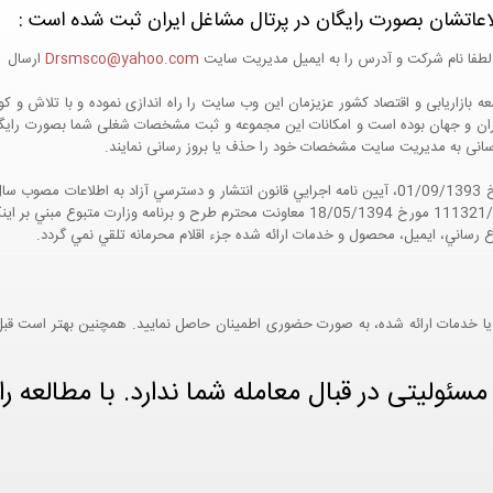
اعاتشان بصورت رایگان در پرتال مشاغل ایران ثبت شده است :
لطفا نام شرکت و آدرس را به ایمیل مدیریت سایت
Drsmsco@yahoo.com
ارسال اع
 و جهان بوده است و امکانات این مجموعه و ثبت مشخصات شغلی شما بصورت رایگان در
ع رسانی به مدیریت سایت مشخصات خود را حذف یا بروز رسانی نمایند.
مواد 5 و 9 آيين نامه اجرايي و همچنين با تکيه بر نامه شماره 111321/60 مورخ 18/05/1394 معاو
ع رساني، ايميل، محصول و خدمات ارائه شده جزء اقلام محرمانه تلقي نمي گردد.
یا خدمات ارائه شده، به صورت حضوری اطمینان حاصل نمایید. همچنین بهتر است قبل از
ئولیتی در قبال معامله شما ندارد. با مطالعه را