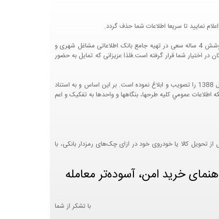
لام نمایید تا سریعا اطلاعات شما حذف گردد.
پرتال مشاغل ایران در جهت رشد فرهنگ بازاریابی و کمک به جامعه بازاریابی و اقتصاد کشور عزیزمان این وب سایت را راه اندازی نموده و با تلاش و کوشش 4 ساله سعی در تهیه جامع بانک اطلاعاتی مشاغل شهری و
 اختیار شما قرار گرفته است.فلذا عزیزانی که تمایل به حضور
هيئت محترم دولت طي مصوبه شماره 99517/ت49016 ه مورخ 01/09/1393، آيين نامه اجرايي قانون انتشار و دسترسي آزاد به اطلاعات مصوب سال 1388 را تصويب و ابلاغ نموده است. بر اين اساس و به استناد
نت محترم طرح و برنامه وزارت متبوع مبني بر اينکه اطلاعات عمومي کليه طرحها، بنگاهها و واحدها به تفکيک و اعم
 تحویل کالا یا خودروی خود در ازای چک‌های رمزدار بانکی، با
هنمای خرید امن، آسوده‌تر معامله
با تشکر از شما