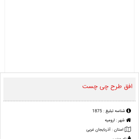
افق طرح چی چست
شناسه تبلیغ :
1875
شهر :
ارومیه
استان :
آذربایجان غربی