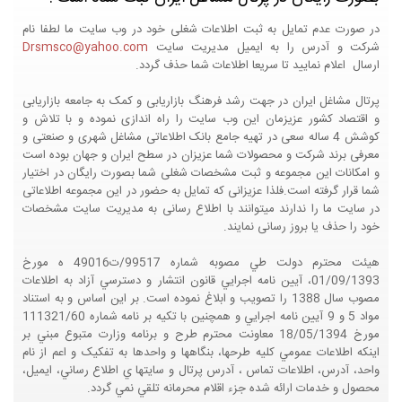
در صورت عدم تمایل به ثبت اطلاعات شغلی خود در وب سایت ما لطفا نام
شرکت و آدرس را به ایمیل مدیریت سایت
Drsmsco@yahoo.com
ارسال اعلام نمایید تا سریعا اطلاعات شما حذف گردد.
پرتال مشاغل ایران در جهت رشد فرهنگ بازاریابی و کمک به جامعه بازاریابی
و اقتصاد کشور عزیزمان این وب سایت را راه اندازی نموده و با تلاش و
کوشش 4 ساله سعی در تهیه جامع بانک اطلاعاتی مشاغل شهری و صنعتی و
معرفی برند شرکت و محصولات شما عزیزان در سطح ایران و جهان بوده است
و امکانات این مجموعه و ثبت مشخصات شغلی شما بصورت رایگان در اختیار
شما قرار گرفته است.فلذا عزیزانی که تمایل به حضور در این مجموعه اطلاعاتی
در سایت ما را ندارند میتوانند با اطلاع رسانی به مدیریت سایت مشخصات
خود را حذف یا بروز رسانی نمایند.
هيئت محترم دولت طي مصوبه شماره 99517/ت49016 ه مورخ
01/09/1393، آيين نامه اجرايي قانون انتشار و دسترسي آزاد به اطلاعات
مصوب سال 1388 را تصويب و ابلاغ نموده است. بر اين اساس و به استناد
مواد 5 و 9 آيين نامه اجرايي و همچنين با تکيه بر نامه شماره 111321/60
مورخ 18/05/1394 معاونت محترم طرح و برنامه وزارت متبوع مبني بر
اينکه اطلاعات عمومي کليه طرحها، بنگاهها و واحدها به تفکيک و اعم از نام
واحد، آدرس، اطلاعات تماس ، آدرس پرتال و سايتها ي اطلاع رساني، ايميل،
محصول و خدمات ارائه شده جزء اقلام محرمانه تلقي نمي گردد.