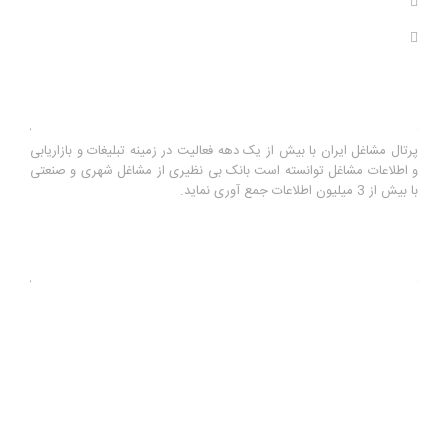
بازدید های سال : 0
بازدید های کل : 11,120,149
درباره ما
پرتال مشاغل ایران با بیش از یک دهه فعالیت در زمینه تبلیغات و بازاریابی
و اطلاعات مشاغل توانسته است بانک بی نظیری از مشاغل شهری و صنعتی
با بیش از 3 میلیون اطلاعات جمع آوری نماید.
آخرین رویدادها
بهترین راه خرید پمپ اب خانگی برای منزل
سه شنبه ۲۹ مهر ۹۹
ارسال پیامک انبوه با گوشی موبایل
دوشنبه ۲۳ دی ۹۸
سامانه بازاریابی تلفنی اینفوجاب
دوشنبه ۲۳ دی ۹۸
آموزش ثبت اگهی رایگان از طریق سایت اینفوجاب
دوشنبه ۲۳ اسفند ۹۵
آموزش ارسال تماس تلفنی انبوه از بانک مشاغل اینفوجاب
یکشنبه ۱۰
بهمن ۹۵
آموزش ارسال تماس تلفنی انبوه به لیست مخاطبین گوشی
یکشنبه ۱۰