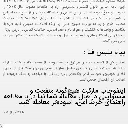
هيئت محترم دولت طي مصوبه شماره 99517/ت49016 ه مورخ 01/09/1393،
آيين نامه اجرايي قانون انتشار و دسترسي آزاد به اطلاعات مصوب سال 1388 را
تصويب و ابلاغ نموده است. بر اين اساس و به استناد مواد 5 و 9 آيين نامه اجرايي
و همچنين با تکيه بر نامه شماره 111321/60 مورخ 18/05/1394 معاونت
محترم طرح و برنامه وزارت متبوع مبني بر اينکه اطلاعات عمومي کليه طرحها،
بنگاهها و واحدها به تفکيک و اعم از نام واحد، آدرس، اطلاعات تماس ، آدرس پرتال
و سايتها ي اطلاع رساني، ايميل، محصول و خدمات ارائه شده جزء اقلام محرمانه
تلقي نمي گردد.
پیام پلیس فتا :
لطفا پیش از انجام معامله و هر نوع پرداخت وجه، از صحت کالا یا خدمات ارائه
شده، به صورت حضوری اطمینان حاصل نمایید. همچنین بهتر است قبل از تحویل
کالا یا خودروی خود در ازای چک‌های رمزدار بانکی، با مراجعه به بانک مربوطه از
اصالت آن اطمینان حاصل کنید.
اینفوجاب مارکت هیچ‌گونه منفعت و
مسئولیتی در قبال معامله شما ندارد. با مطالعه
راهنمای خرید امن، آسوده‌تر معامله کنید.
با تشکر از شما
×