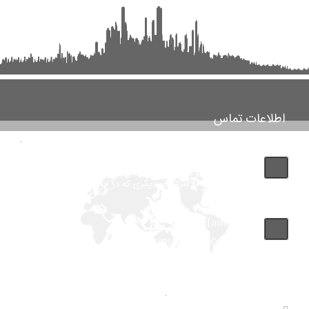
اطلاعات تماس
تماس با پشتیبانی بانک مشاغل اینفوجاب مارکت "توجه فرمایید
این شماره مربوط به شرکت طراحی سایت اینفوجاب می باشد و
لطفا با شماره فروشگاهها یا شرکتهای دیگری که در این سایت آگهی داده اند
اشتباه نگیرید"
info [at] infojob.ir
Drsmsco [at] yahoo.com
آمار های سایت