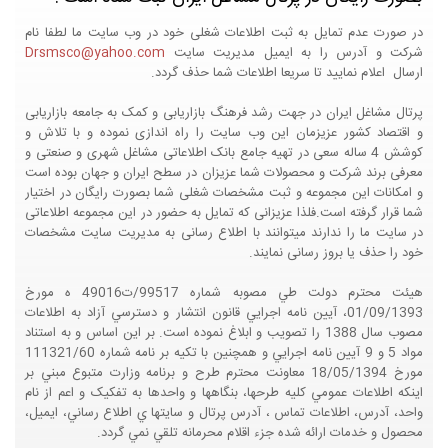
در صورت عدم تمایل به ثبت اطلاعات شغلی خود در وب سایت ما لطفا نام
شرکت و آدرس را به ایمیل مدیریت سایت
Drsmsco@yahoo.com
ارسال اعلام نمایید تا سریعا اطلاعات شما حذف گردد.
پرتال مشاغل ایران در جهت رشد فرهنگ بازاریابی و کمک به جامعه بازاریابی
و اقتصاد کشور عزیزمان این وب سایت را راه اندازی نموده و با تلاش و
کوشش 4 ساله سعی در تهیه جامع بانک اطلاعاتی مشاغل شهری و صنعتی و
معرفی برند شرکت و محصولات شما عزیزان در سطح ایران و جهان بوده است
و امکانات این مجموعه و ثبت مشخصات شغلی شما بصورت رایگان در اختیار
شما قرار گرفته است.فلذا عزیزانی که تمایل به حضور در این مجموعه اطلاعاتی
در سایت ما را ندارند میتوانند با اطلاع رسانی به مدیریت سایت مشخصات
خود را حذف یا بروز رسانی نمایند.
هيئت محترم دولت طي مصوبه شماره 99517/ت49016 ه مورخ
01/09/1393، آيين نامه اجرايي قانون انتشار و دسترسي آزاد به اطلاعات
مصوب سال 1388 را تصويب و ابلاغ نموده است. بر اين اساس و به استناد
مواد 5 و 9 آيين نامه اجرايي و همچنين با تکيه بر نامه شماره 111321/60
مورخ 18/05/1394 معاونت محترم طرح و برنامه وزارت متبوع مبني بر
اينکه اطلاعات عمومي کليه طرحها، بنگاهها و واحدها به تفکيک و اعم از نام
واحد، آدرس، اطلاعات تماس ، آدرس پرتال و سايتها ي اطلاع رساني، ايميل،
محصول و خدمات ارائه شده جزء اقلام محرمانه تلقي نمي گردد.