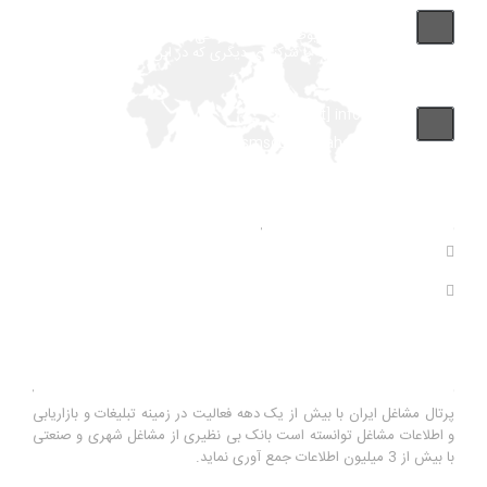
تماس با پشتیبانی بانک مشاغل اینفوجاب مارکت "توجه فرمایید
این شماره مربوط به شرکت طراحی سایت اینفوجاب می باشد و
لطفا با شماره فروشگاهها یا شرکتهای دیگری که در این سایت آگهی داده اند
اشتباه نگیرید"
info [at] infojob.ir
Drsmsco [at] yahoo.com
آمار های سایت
بازدید های سال : 0
بازدید های کل : 11,120,149
درباره ما
پرتال مشاغل ایران با بیش از یک دهه فعالیت در زمینه تبلیغات و بازاریابی
و اطلاعات مشاغل توانسته است بانک بی نظیری از مشاغل شهری و صنعتی
با بیش از 3 میلیون اطلاعات جمع آوری نماید.