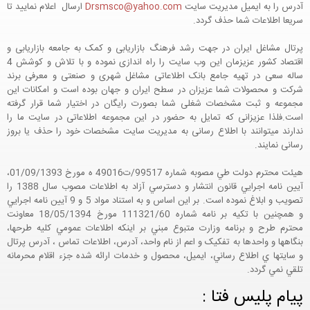
آدرس را به ایمیل مدیریت سایت
Drsmsco@yahoo.com
ارسال اعلام نمایید تا
سریعا اطلاعات شما حذف گردد.
پرتال مشاغل ایران در جهت رشد فرهنگ بازاریابی و کمک به جامعه بازاریابی و
اقتصاد کشور عزیزمان این وب سایت را راه اندازی نموده و با تلاش و کوشش 4
ساله سعی در تهیه جامع بانک اطلاعاتی مشاغل شهری و صنعتی و معرفی برند
شرکت و محصولات شما عزیزان در سطح ایران و جهان بوده است و امکانات این
مجموعه و ثبت مشخصات شغلی شما بصورت رایگان در اختیار شما قرار گرفته
است.فلذا عزیزانی که تمایل به حضور در این مجموعه اطلاعاتی در سایت ما را
ندارند میتوانند با اطلاع رسانی به مدیریت سایت مشخصات خود را حذف یا بروز
رسانی نمایند.
هيئت محترم دولت طي مصوبه شماره 99517/ت49016 ه مورخ 01/09/1393،
آيين نامه اجرايي قانون انتشار و دسترسي آزاد به اطلاعات مصوب سال 1388 را
تصويب و ابلاغ نموده است. بر اين اساس و به استناد مواد 5 و 9 آيين نامه اجرايي
و همچنين با تکيه بر نامه شماره 111321/60 مورخ 18/05/1394 معاونت
محترم طرح و برنامه وزارت متبوع مبني بر اينکه اطلاعات عمومي کليه طرحها،
بنگاهها و واحدها به تفکيک و اعم از نام واحد، آدرس، اطلاعات تماس ، آدرس پرتال
و سايتها ي اطلاع رساني، ايميل، محصول و خدمات ارائه شده جزء اقلام محرمانه
تلقي نمي گردد.
پیام پلیس فتا :