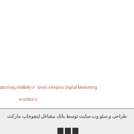
آخرین رویدادها
بهترین راه خرید پمپ اب خانگی برای منزل
سه شنبه ۲۹ مهر ۹۹
ارسال پیامک انبوه با گوشی موبایل
دوشنبه ۲۳ دی ۹۸
سامانه بازاریابی تلفنی اینفوجاب
دوشنبه ۲۳ دی ۹۸
آموزش ثبت اگهی رایگان از طریق سایت اینفوجاب
دوشنبه ۲۳ اسفند ۹۵
آموزش ارسال تماس تلفنی انبوه از بانک مشاغل اینفوجاب
یکشنبه ۱۰
بهمن ۹۵
آموزش ارسال تماس تلفنی انبوه به لیست مخاطبین گوشی
یکشنبه ۱۰
بهمن ۹۵
abcmag.ir
hillbilly.ir
bneh.ir
Repino Digital Marketing
econbiz.ir
طراحی و سئو وب سایت توسط بانک مشاغل اینفوجاب مارکت