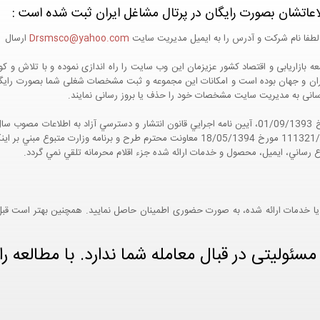
اعاتشان بصورت رایگان در پرتال مشاغل ایران ثبت شده است :
لطفا نام شرکت و آدرس را به ایمیل مدیریت سایت
Drsmsco@yahoo.com
ارسال اع
 و جهان بوده است و امکانات این مجموعه و ثبت مشخصات شغلی شما بصورت رایگان در
ع رسانی به مدیریت سایت مشخصات خود را حذف یا بروز رسانی نمایند.
مواد 5 و 9 آيين نامه اجرايي و همچنين با تکيه بر نامه شماره 111321/60 مورخ 18/05/1394 معاو
ع رساني، ايميل، محصول و خدمات ارائه شده جزء اقلام محرمانه تلقي نمي گردد.
یا خدمات ارائه شده، به صورت حضوری اطمینان حاصل نمایید. همچنین بهتر است قبل از
ئولیتی در قبال معامله شما ندارد. با مطالعه را