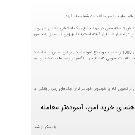
لام نمایید تا سریعا اطلاعات شما حذف گردد.
پرتال مشاغل ایران در جهت رشد فرهنگ بازاریابی و کمک به جامعه بازاریابی و اقتصاد کشور عزیزمان این وب سایت را راه اندازی نموده و با تلاش و کوشش 4 ساله سعی در تهیه جامع بانک اطلاعاتی مشاغل شهری و
 اختیار شما قرار گرفته است.فلذا عزیزانی که تمایل به حضور
هيئت محترم دولت طي مصوبه شماره 99517/ت49016 ه مورخ 01/09/1393، آيين نامه اجرايي قانون انتشار و دسترسي آزاد به اطلاعات مصوب سال 1388 را تصويب و ابلاغ نموده است. بر اين اساس و به استناد
نت محترم طرح و برنامه وزارت متبوع مبني بر اينکه اطلاعات عمومي کليه طرحها، بنگاهها و واحدها به تفکيک و اعم
 تحویل کالا یا خودروی خود در ازای چک‌های رمزدار بانکی، با
هنمای خرید امن، آسوده‌تر معامله
با تشکر از شما