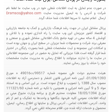
در صورت عدم تمایل به ثبت اطلاعات شغلی خود در وب سایت ما لطفا نام
شرکت و آدرس را به ایمیل مدیریت سایت
Drsmsco@yahoo.com
ارسال اعلام نمایید تا سریعا اطلاعات شما حذف گردد.
پرتال مشاغل ایران در جهت رشد فرهنگ بازاریابی و کمک به جامعه بازاریابی
و اقتصاد کشور عزیزمان این وب سایت را راه اندازی نموده و با تلاش و
کوشش 4 ساله سعی در تهیه جامع بانک اطلاعاتی مشاغل شهری و صنعتی و
معرفی برند شرکت و محصولات شما عزیزان در سطح ایران و جهان بوده است
و امکانات این مجموعه و ثبت مشخصات شغلی شما بصورت رایگان در اختیار
شما قرار گرفته است.فلذا عزیزانی که تمایل به حضور در این مجموعه اطلاعاتی
در سایت ما را ندارند میتوانند با اطلاع رسانی به مدیریت سایت مشخصات
خود را حذف یا بروز رسانی نمایند.
هيئت محترم دولت طي مصوبه شماره 99517/ت49016 ه مورخ
01/09/1393، آيين نامه اجرايي قانون انتشار و دسترسي آزاد به اطلاعات
مصوب سال 1388 را تصويب و ابلاغ نموده است. بر اين اساس و به استناد
مواد 5 و 9 آيين نامه اجرايي و همچنين با تکيه بر نامه شماره 111321/60
مورخ 18/05/1394 معاونت محترم طرح و برنامه وزارت متبوع مبني بر
اينکه اطلاعات عمومي کليه طرحها، بنگاهها و واحدها به تفکيک و اعم از نام
واحد، آدرس، اطلاعات تماس ، آدرس پرتال و سايتها ي اطلاع رساني، ايميل،
محصول و خدمات ارائه شده جزء اقلام محرمانه تلقي نمي گردد.